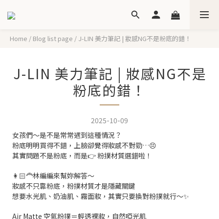
Home
/
Blog list page
/
J-LIN 美力筆記 | 妝感NG不是粉底的錯！
J-LIN 美力筆記 | 妝感NG不是
粉底的錯！
2025-10-09
女孩們～是不是常常遇到這種情況？
粉底明明買得不錯，上臉卻覺得妝感不對勁…😣
其實問題不是粉底，而是👉 粉撲材質選錯啦！
👩🏻‍🦰林編編來幫妳解答～
妝感不只靠粉底，粉撲材質才是隱藏關鍵
想要水光肌、奶油肌、霧面妝，其實只要換對粉撲就行～✨
Air Matte 空氣粉撲＝輕透裸妝，自然啞光肌