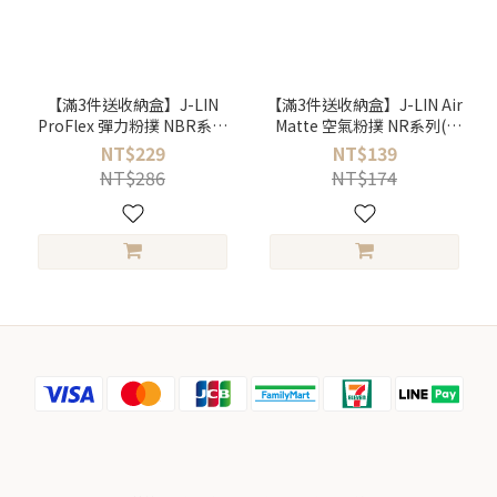
【滿3件送收納盒】J-LIN
【滿3件送收納盒】J-LIN Air
ProFlex 彈力粉撲 NBR系列
Matte 空氣粉撲 NR系列(2
(2入/包) ＿五種尺寸可挑選
入/包) ＿五種尺寸可挑選
NT$229
NT$139
NT$286
NT$174