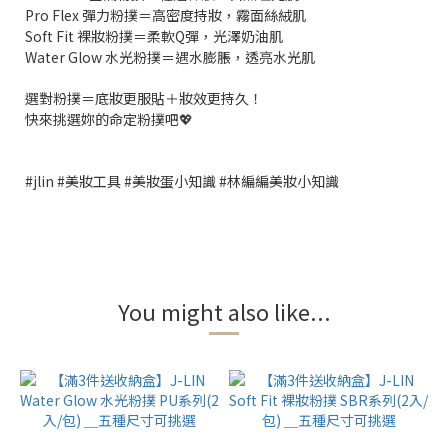
Pro Flex 彈力粉撲＝高密度持妝，霧面絲絨肌
Soft Fit 裸妝粉撲＝柔軟Q彈，光澤奶油肌
Water Glow 水光粉撲＝遇水膨脹，透亮水光肌
選對粉撲＝底妝更服貼＋妝效更持久！
快來挑選妳的命定粉撲吧💖
#jlin #美妝工具 #美妝蛋小知識 #林編編美妝小知識
You might also like...