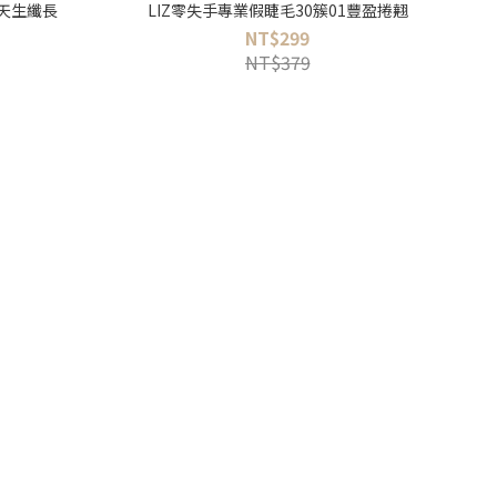
2天生纖長
LIZ零失手專業假睫毛30簇01豐盈捲翹
NT$299
NT$379