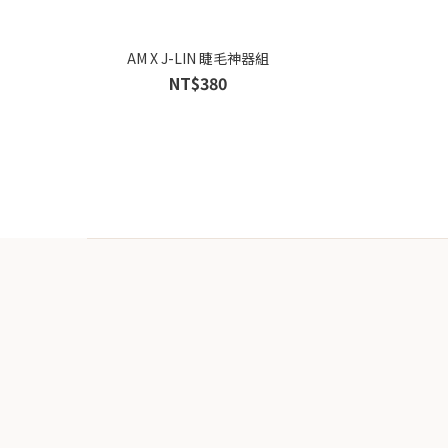
AM X J-LIN 睫毛神器組
NT$380