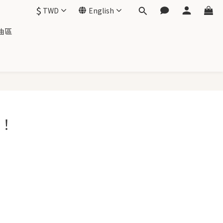
$
TWD
English
油區
距！