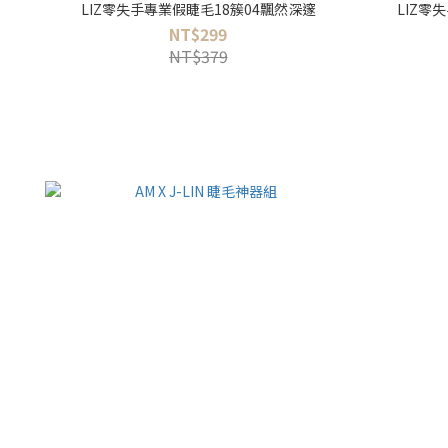
LIZ零失手專業假睫毛18簇04飄然深邃
LIZ零
NT$299
NT$379