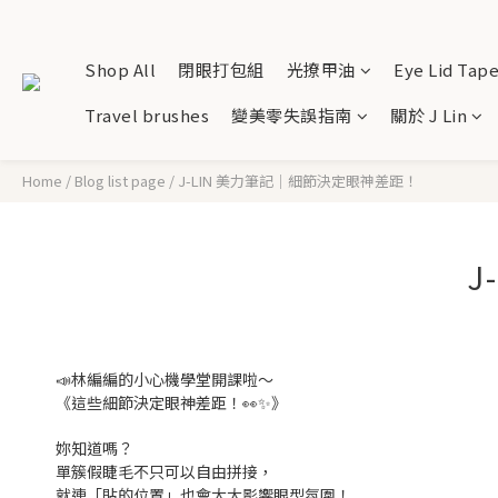
Shop All
閉眼打包組
光撩甲油
Eye Lid Tap
Travel brushes
變美零失誤指南
關於 J Lin
Home
/
Blog list page
/
J-LIN 美力筆記｜細節決定眼神差距！
J
📣林編編的小心機學堂開課啦～
《這些細節決定眼神差距！👀✨》
妳知道嗎？
單簇假睫毛不只可以自由拼接，
就連「貼的位置」也會大大影響眼型氛圍！