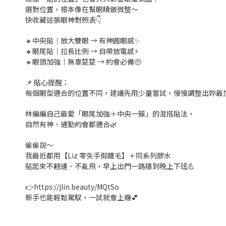
選對位置，根本像在幫眼睛做微整～
快收藏這張眼神對照表👇
🔸中央貼｜放大雙眼 → 有神圓眼感✨
🔸眼尾貼｜拉長比例 → 自帶放電感⚡
🔸眼頭加強｜無辜楚楚 → 約會必備🥺
📌 貼心提醒：
每個眼型適合的位置不同，建議先用少量嘗試，慢慢調整出妳最
林編編自己最愛「眼尾加強＋中央一簇」的混搭貼法，
自然有神、通勤約會都適合🌿
偷偷說～
我最近都用【Liz 零失手假睫毛】＋同系列膠水
貼起來不翹邊、不亂飛，早上出門一路穩到晚上下班💪
👉https://jlin.beauty/MQtSo
新手也能輕鬆駕馭，一試就會上癮💕