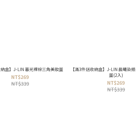
納盒】J-LIN 暮光裸棕三角美妝蛋
【滿3件送收納盒】J-LIN 晨曦染頰
蛋(2入)
NT$269
NT$269
NT$339
NT$339