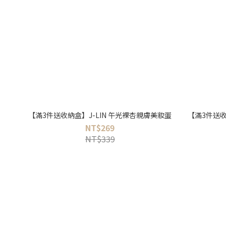
【滿3件送收納盒】J-LIN 午光裸杏親膚美妝蛋
【滿3件送收
NT$269
NT$339