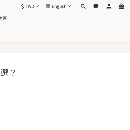
$
TWD
English
油區
麼選？