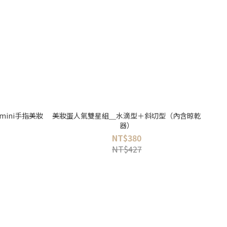
mini手指美妝
美妝蛋人氣雙星組＿水滴型＋斜切型（內含晾乾
器）
NT$380
NT$427