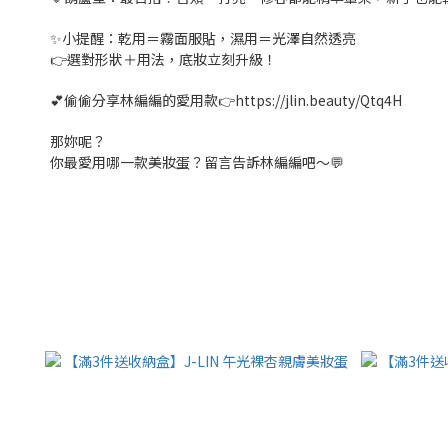
✨小提醒：乾用＝霧面服貼，濕用＝光澤自然透亮
👉選對形狀＋用法，底妝立刻升級！
💕偷偷分享林編編的愛用款👉https://jlin.beauty/Qtq4H
那妳呢？
你最愛用哪一款美妝蛋？留言告訴林編編吧～💬