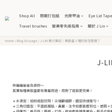
Shop All
閉眼打包組
光撩甲油
Eye Lid Tap
Travel brushes
變美零失誤指南
關於 J Lin
Home
/
Blog list page
/
J-LIN 美力筆記｜美妝蛋 3 種形狀怎麼選？
J-
林編編偷偷告訴妳～
其實每種美妝蛋都有專屬用途，用對了底妝更完美！
🔹水滴型：拍粉底超好用！尖端顧細節，圓弧快速推勻。
🔹三角切面型：平面超服貼，鼻翼、法令紋都能壓到位，遮瑕＋
🔹葫蘆型：最百搭！唇頰、打亮、修容都能精準暈染，新手也能