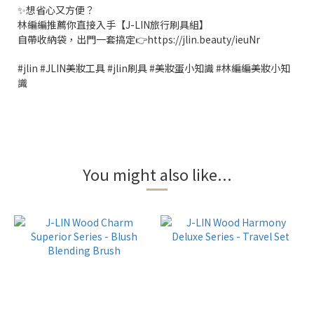
✨想省心又方便？
林編編推薦你直接入手【J-LIN旅行刷具組】
自帶收納袋，出門一套搞定👉https://jlin.beauty/ieuNr
#jlin #JLIN美妝工具 #jlin刷具 #美妝蛋小知識 #林編編美妝小知
識
You might also like...