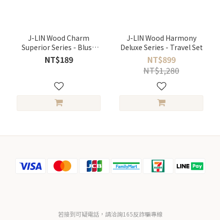
J-LIN Wood Charm
J-LIN Wood Harmony
Superior Series - Blush
Deluxe Series - Travel Set
Blending Brush
NT$189
NT$899
NT$1,280
若接到可疑電話，請洽詢165反詐騙專線