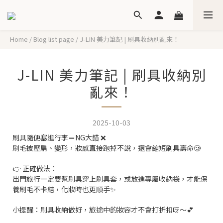
Home
/
Blog list page
/
J-LIN 美力筆記 | 刷具收納別亂來！
J-LIN 美力筆記 | 刷具收納別
亂來！
2025-10-03
刷具隨便塞進行李＝NG大錯 ❌
刷毛被壓扁、變形，妝感直接跑掉不說，還會縮短刷具壽命🥲
👉 正確做法：
出門旅行一定要幫刷具穿上刷具套，或放進專屬收納袋，才能保
養刷毛不卡結，化妝時也更順手✨
小提醒：刷具收納做好，旅途中的妝容才不會打折扣呀～💕