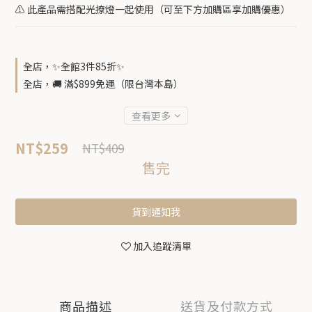
⚠️ 此產品需搭配光撩燈一起使用（可至下方加購區享加購優惠）
全店，✨全館3件85折✨
全店，🚚 滿$899免運（限台灣本島）
查看更多
NT$259
NT$409
售完
貨到通知我
加入追蹤清單
商品描述
送貨及付款方式