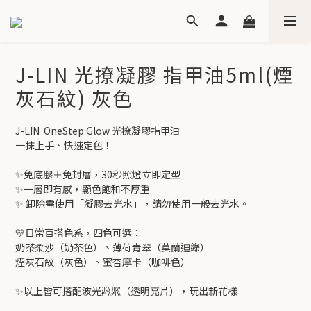
J-LIN 光撩凝膠 指甲油5ml(煙
灰石紋) 灰色
J-LIN  OneStep Glow 光撩凝膠指甲油
一抹上手、快速定色！
✨免底膠＋免封層，30秒照燈立即定型
✨一層即有感，顯色飽和不厚重
✨ 卸除需使用「凝膠去光水」，請勿使用一般去光水。
💛日常百搭色系，四色可選：
奶茶柔沙（奶茶色）、薄荷青翠（莫蘭迪綠）
煙灰石紋（灰色）、蜜杏摩卡（咖啡色）
✨以上皆可搭配波光粼粼（透明亮片），玩出新花樣