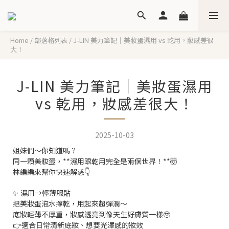
Home
/
部落格列表
/
J-LIN 美力筆記｜美妝蛋濕用 vs 乾用，妝感差很
大！
J-LIN 美力筆記｜美妝蛋濕用
vs 乾用，妝感差很大！
2025-10-03
姐妹們～你知道嗎？
同一顆美妝蛋，**濕用跟乾用完全是兩個世界！**🤯
林編編來幫你快速解惑👇
✨ 濕用→輕薄服貼
把美妝蛋泡水擰乾，用起來超彈潤～
底妝輕薄不厚重，妝感透亮到像天生好膚質一樣🥹
👉適合日常清新底妝、想要光澤感的妝效