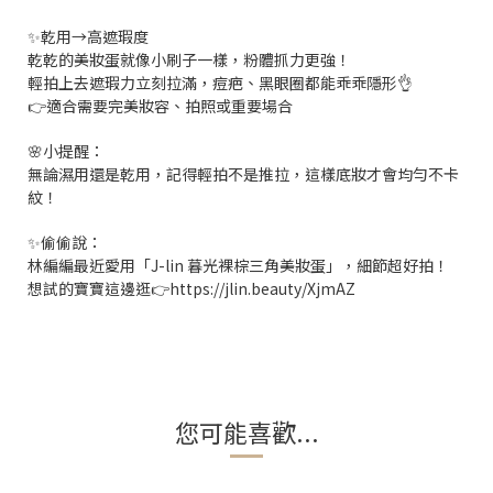
✨乾用→高遮瑕度
乾乾的美妝蛋就像小刷子一樣，粉體抓力更強！
輕拍上去遮瑕力立刻拉滿，痘疤、黑眼圈都能乖乖隱形👌
👉適合需要完美妝容、拍照或重要場合
🌸小提醒：
無論濕用還是乾用，記得輕拍不是推拉，這樣底妝才會均勻不卡
紋！
✨偷偷說：
林編編最近愛用「J-lin 暮光裸棕三角美妝蛋」，細節超好拍！
想試的寶寶這邊逛👉https://jlin.beauty/XjmAZ
您可能喜歡...