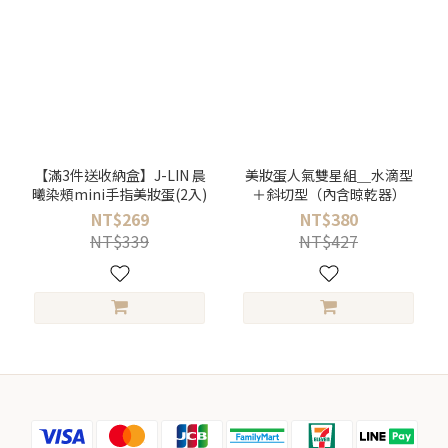
【滿3件送收納盒】J-LIN 晨
美妝蛋人氣雙星組＿水滴型
曦染頰mini手指美妝蛋(2入)
＋斜切型（內含晾乾器）
NT$269
NT$380
NT$339
NT$427