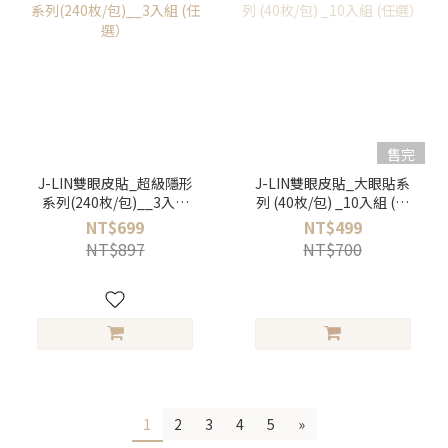
售完
J-LIN雙眼皮貼_超級隱形
J-LIN雙眼皮貼_大眼貼系
系列(240枚/包)__3入組
列 (40枚/包) _10入組 (任
(任選）
選）
NT$699
NT$499
NT$897
NT$700
1
2
3
4
5
»