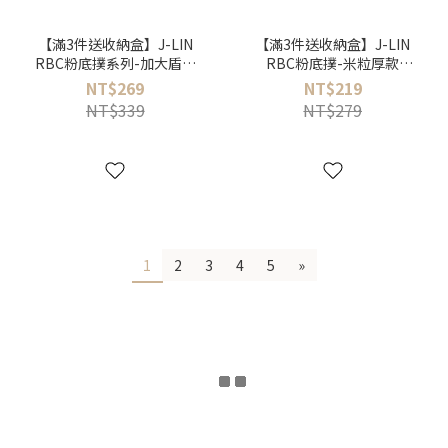
【滿3件送收納盒】J-LIN
【滿3件送收納盒】J-LIN
RBC粉底撲系列-加大盾型
RBC粉底撲-米粒厚款
款（2入/包）
BG554
NT$269
NT$219
NT$339
NT$279
1
2
3
4
5
»