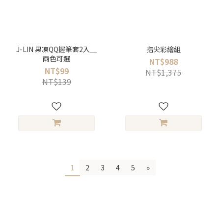
J-LIN 果凍QQ握筆套2入＿
指尖彩繪組
兩色可選
NT$988
NT$99
NT$1,375
NT$139
1
2
3
4
5
»