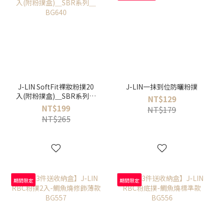
J-LIN SoftFit裸妝粉撲20
J-LIN一抹到位防曬粉撲
入(附粉撲盒)＿SBR系列＿
NT$129
BG640
NT$199
NT$179
NT$265
期間限定
期間限定