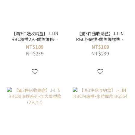
【滿3件送收納盒】J-LIN
【滿3件送收納盒】J-LIN
RBC粉撲2入-鯛魚燒修飾
RBC粉底撲-鯛魚燒標準款
薄款 BG557
BG556
NT$189
NT$189
NT$239
NT$239