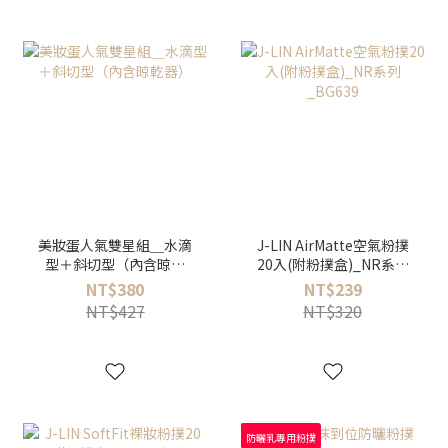
美妝蛋人氣雙星組＿水滴
J-LIN AirMatte空氣粉撲
型＋斜切型（內含晾乾
20入(附粉撲盒)_NR系列
器）
_BG639
NT$380
NT$239
NT$427
NT$320
防曬乳專用粉撲