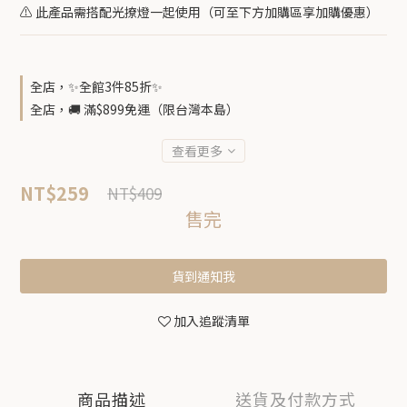
⚠️ 此產品需搭配光撩燈一起使用（可至下方加購區享加購優惠）
全店，✨全館3件85折✨
全店，🚚 滿$899免運（限台灣本島）
查看更多
NT$259
NT$409
售完
貨到通知我
加入追蹤清單
商品描述
送貨及付款方式