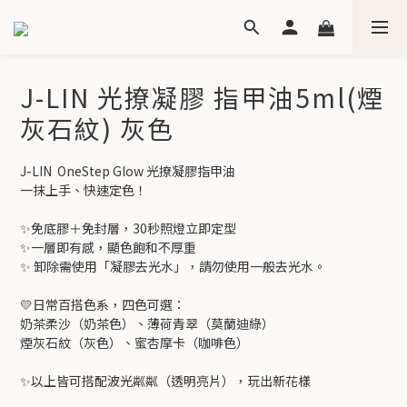
J-LIN 光撩凝膠 指甲油5ml(煙
灰石紋) 灰色
J-LIN  OneStep Glow 光撩凝膠指甲油
一抹上手、快速定色！
✨免底膠＋免封層，30秒照燈立即定型
✨一層即有感，顯色飽和不厚重
✨ 卸除需使用「凝膠去光水」，請勿使用一般去光水。
💛日常百搭色系，四色可選：
奶茶柔沙（奶茶色）、薄荷青翠（莫蘭迪綠）
煙灰石紋（灰色）、蜜杏摩卡（咖啡色）
✨以上皆可搭配波光粼粼（透明亮片），玩出新花樣