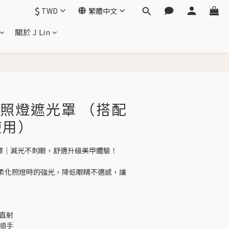
$
TWD
繁體中文
關於 J Lin
立即購買
美甲照燈遮光罩 （搭配
使用）
燈護光罩｜減光不刺眼，舒適升級美甲體驗！
柔化照燈時的強光，降低眼睛不適感，讓
光直射
更順手