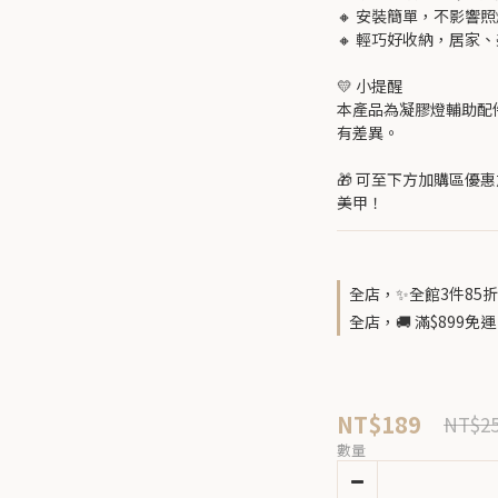
🔸 安裝簡單，不影響
🔸 輕巧好收納，居家
💛 小提醒
本產品為凝膠燈輔助配
有差異。
🎁 可至下方加購區優
美甲！
全店，✨全館3件85折
全店，🚚 滿$899
NT$189
NT$2
數量