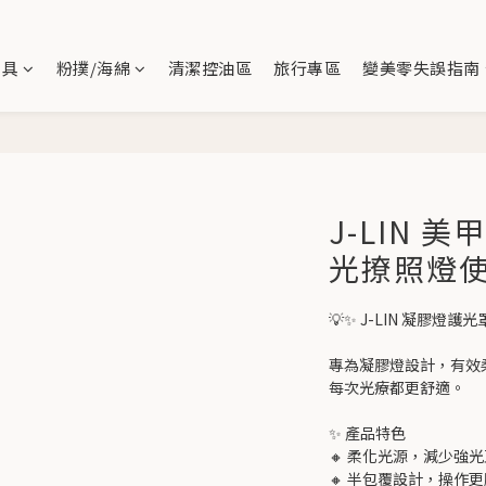
刷具
粉撲/海綿
清潔控油區
旅行專區
變美零失誤指南
J-LIN 
光撩照燈
💡✨ J-LIN 凝膠
專為凝膠燈設計，有效
每次光療都更舒適。
✨ 產品特色
🔸 柔化光源，減少強
🔸 半包覆設計，操作