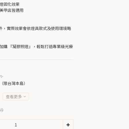
照燈固化效果
、美甲店皆適用
件，實際效果會依燈具款式及使用環境略
惠加購 『凝膠照燈』，輕鬆打造專業級光療
✨
免運（限台灣本島）
查看更多
59