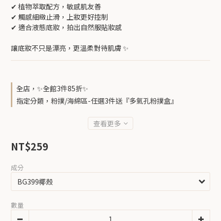
✔ 植物萃取配方，敏感肌友善
✔ 觸感細緻止滑，上妝更好控制
✔ 適合液態底妝，拍出自然服貼妝感
讓底妝不只是漂亮，更溫柔對待肌膚 ✨
全店，✨全館3件85折✨
指定分類，粉撲/海綿區-任選3件送『多氣孔粉撲盒』
查看更多
NT$259
成分
數量