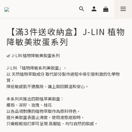
【滿3件送收納盒】J-LIN 植物
降敏美妝蛋系列
🌿 J-LIN 植物降敏美妝蛋系列
J-LIN 「植物降敏系列美妝蛋」，
以 天然植物萃取成分 取代部分製作過程中易引發刺激的化學物
質，
降低敏感肌不適風險，讓上妝回歸溫和安心。
本系列共推出四款植萃美妝蛋：
椰殼、茶籽、玫瑰、桂花
以各品項對應的植物萃取作為原料特色，
提升美妝蛋表面止滑度，使用液態底妝時，
只需輕輕拍打即可呈現 高服貼、均勻自然的妝感。