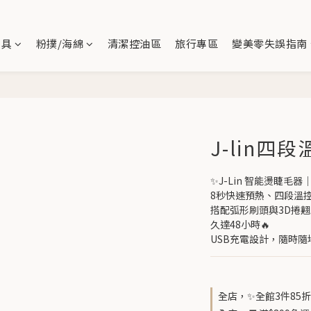
刷具
粉撲/海綿
清潔控油區
旅行專區
變美零失誤指南
J-lin四
✨J-Lin 智能燙睫毛
8秒快速預熱、四段溫
搭配弧形刷頭與3D捲
久達48小時🔥
USB充電設計，隨時隨地
全店，✨全館3件85折