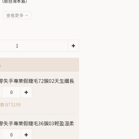
免運（限台灣本島）
查看更多
品
Z零失手專業假睫毛72簇02天生纖長
 NT$199
Z零失手專業假睫毛36簇03輕盈溫柔