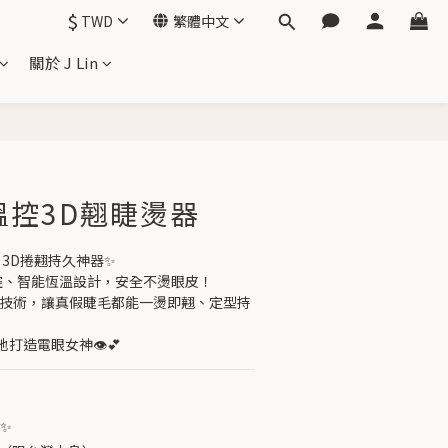
$
TWD
繁體中文
關於 J Lin
立即購買
段溫控3D翹睫燙器
器｜3D捲翹持久神器✨
控、智能恆溫設計，安全不燙眼皮！
翹技術，讓真假睫毛都能一燙即翹、定型持
打造電眼女神👁️💕
✨