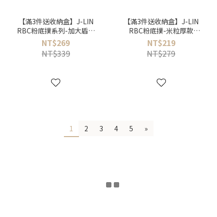
【滿3件送收納盒】J-LIN
【滿3件送收納盒】J-LIN
RBC粉底撲系列-加大盾型
RBC粉底撲-米粒厚款
款（2入/包）
BG554
NT$269
NT$219
NT$339
NT$279
1
2
3
4
5
»