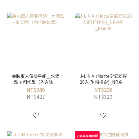
美妝蛋人氣雙星組＿水滴
J-LIN AirMatte空氣粉撲
型＋斜切型（內含晾乾
20入(附粉撲盒)_NR系列
器）
_BG639
NT$380
NT$239
NT$427
NT$320
防曬乳專用粉撲