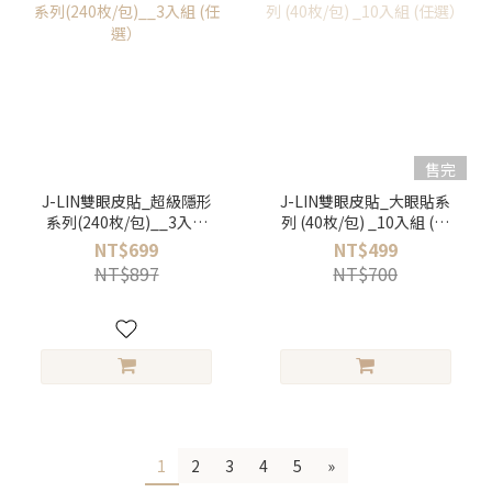
售完
J-LIN雙眼皮貼_超級隱形
J-LIN雙眼皮貼_大眼貼系
系列(240枚/包)__3入組
列 (40枚/包) _10入組 (任
(任選）
選）
NT$699
NT$499
NT$897
NT$700
1
2
3
4
5
»