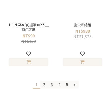
J-LIN 果凍QQ握筆套2入＿
指尖彩繪組
兩色可選
NT$988
NT$99
NT$1,375
NT$139
1
2
3
4
5
»