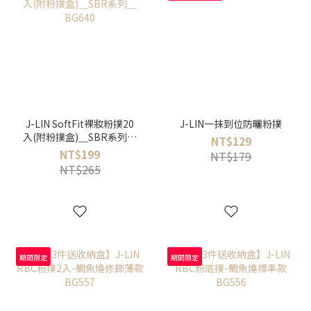
J-LIN SoftFit裸妝粉撲20
J-LIN一抹到位防曬粉撲
入(附粉撲盒)＿SBR系列＿
NT$129
BG640
NT$199
NT$179
NT$265
期間限定
期間限定