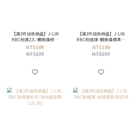
【滿3件送收納盒】J-LIN
【滿3件送收納盒】J-LIN
RBC粉撲2入-鯛魚燒修飾
RBC粉底撲-鯛魚燒標準款
薄款 BG557
BG556
NT$189
NT$189
NT$239
NT$239