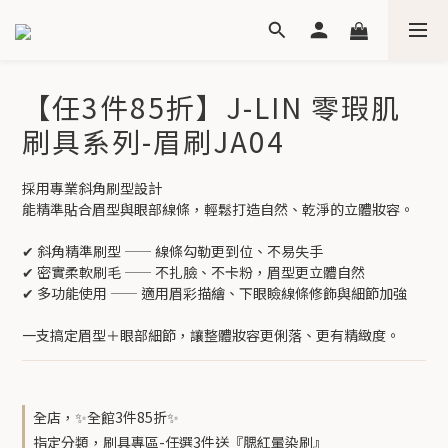
【任3件85折】J-LIN 零瑕肌
刷具系列-眉刷JA04
採用專業斜角刷型設計
能精準貼合眉型與眼部線條，輕鬆打造自然、乾淨的立體妝容。
✔ 斜角精準刷型 —— 線條勾勒更到位、不易失手
✔ 密實柔軟刷毛 —— 不扎臉、不卡粉，眉型更立體自然
✔ 多功能使用 —— 適用眉彩描繪、下眼瞼線條修飾與細節加強
一支搞定眉型＋眼部細節，讓整體妝容更俐落、更有精緻度。
全店，✨全館3件85折✨
指定分類，刷具專區-任選3件送『腮紅暈染刷』