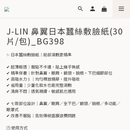
J-LIN 鼻翼日本蠶絲敷臉紙(30
片/包)_BG398
✨ 日本蠶絲敷臉紙｜局部濕敷更精準
✔ 超薄輕透｜服貼不卡邊，貼上幾乎無感
✔ 精準保養｜針對鼻翼・眼周・額頭・臉頰・下巴細節部位
✔ 高吸水力💧｜均勻釋放精華，提升吸收
✔ 省用量｜少量化妝水也能完整濕敷
✔ 清爽不悶｜透氣親膚，敏感肌也適用
✔ 七款部位設計｜鼻翼／眼周／全下巴／額頭／臉頰／多功能／
眼罩式
✔ 改善不服貼｜告別傳統面膜浪費問題
🕒 使用方式