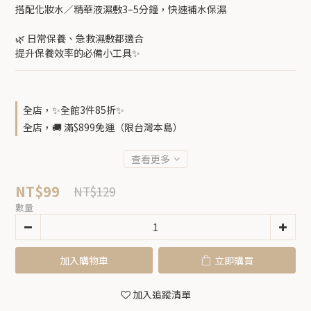
搭配化妝水／精華液濕敷3–5分鐘，快速補水保濕
🌿 日常保養、急救濕敷都適合
提升保養效率的必備小工具✨
全店，✨全館3件85折✨
全店，🚚 滿$899免運（限台灣本島）
查看更多
NT$99
NT$129
數量
加入購物車
立即購買
加入追蹤清單