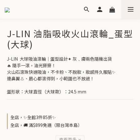
J-LIN 油脂吸收火山滾輪_蛋型
(大球)
J-LIN  大球吸油滾輪｜蛋型設計✦ 灰﹑膚兩色隨機出貨
🔥 隨手一滾，油光掰掰！
火山石滾珠快速吸油，不卡粉、不脫妝，妝感持久服貼✨
連鼻翼👃、眉心都滾得到，小範圍也不放過！
蛋形狀：大球直徑（大球款）：24.5 mm
全店，✨全館3件85折✨
全店，🚚 滿$899免運（限台灣本島）
查看更多