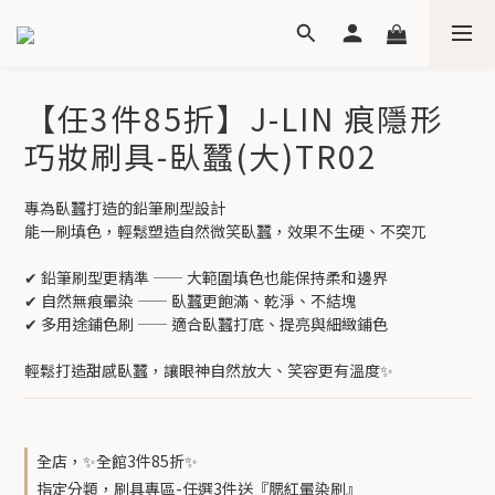
【任3件85折】J-LIN 痕隱形
巧妝刷具-臥蠶(大)TR02
專為臥蠶打造的鉛筆刷型設計
能一刷填色，輕鬆塑造自然微笑臥蠶，效果不生硬、不突兀
✔ 鉛筆刷型更精準 —— 大範圍填色也能保持柔和邊界
✔ 自然無痕暈染 —— 臥蠶更飽滿、乾淨、不結塊
✔ 多用途鋪色刷 —— 適合臥蠶打底、提亮與細緻鋪色
輕鬆打造甜感臥蠶，讓眼神自然放大、笑容更有溫度✨
全店，✨全館3件85折✨
指定分類，刷具專區-任選3件送『腮紅暈染刷』