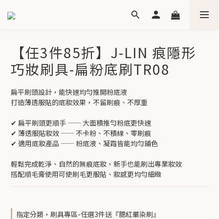
【任3件85折】J-LIN 痕隱形
巧妝刷具-扁粉底刷TR08
扁平刷頭設計，能快速均勻推開粉底液
打造薄透服貼的底妝效果，不留刷痕、不厚重
✔ 扁平刷頭更順手 —— 大面積推勻粉底更快速
✔ 薄透服貼妝效 —— 不卡粉、不積線、零刷痕
✔ 適用底妝產品 —— 粉底液、凝霜皆能均勻鋪色
輕鬆完成乾淨、自然的無痕底妝，新手也能刷出專業妝效
搭配順毛膏使用可使刷毛更服貼、妝感更均勻細緻
指定分類，刷具專區-任選3件送『腮紅暈染刷』