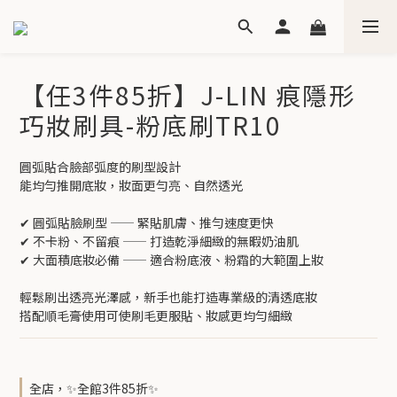
【任3件85折】J-LIN 痕隱形
巧妝刷具-粉底刷TR10
圓弧貼合臉部弧度的刷型設計
能均勻推開底妝，妝面更勻亮、自然透光
✔ 圓弧貼臉刷型 —— 緊貼肌膚、推勻速度更快
✔ 不卡粉、不留痕 —— 打造乾淨細緻的無暇奶油肌
✔ 大面積底妝必備 —— 適合粉底液、粉霜的大範圍上妝
輕鬆刷出透亮光澤感，新手也能打造專業級的清透底妝
搭配順毛膏使用可使刷毛更服貼、妝感更均勻細緻
全店，✨全館3件85折✨