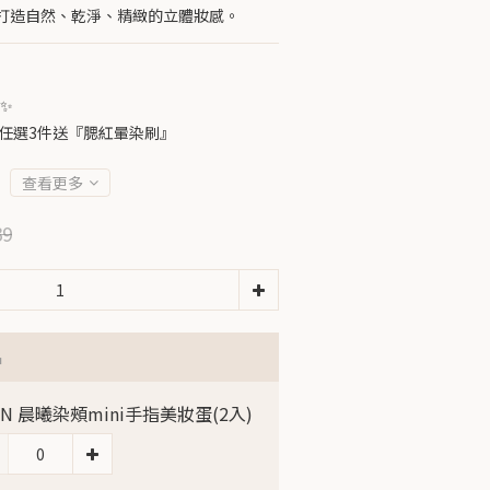
打造自然、乾淨、精緻的立體妝感。
✨
任選3件送『腮紅暈染刷』
查看更多
39
品
LIN 晨曦染頰mini手指美妝蛋(2入)