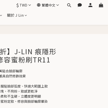
$
TWD
繁體中文
關於 J Lin
立即購買
折】J-LIN 痕隱形
修容蜜粉刷TR11
美貼合臉部輪廓
兼具自然修飾效果
— 服貼臉部弧度、快速大範圍上妝
不結塊、不飛粉，妝感更乾淨
暈染柔和不生硬，立體度更明顯
適用蜜粉定妝、修容與臉部輪廓暈染