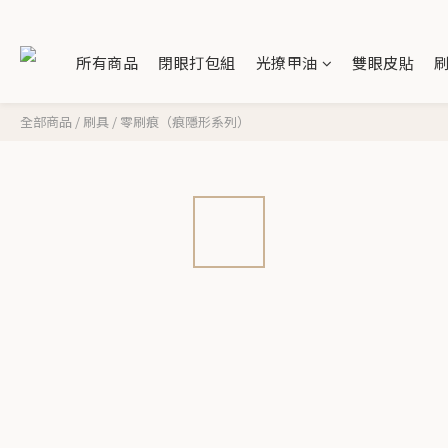
所有商品
閉眼打包組
光撩甲油
雙眼皮貼
全部商品
/
刷具
/
零刷痕（痕隱形系列）