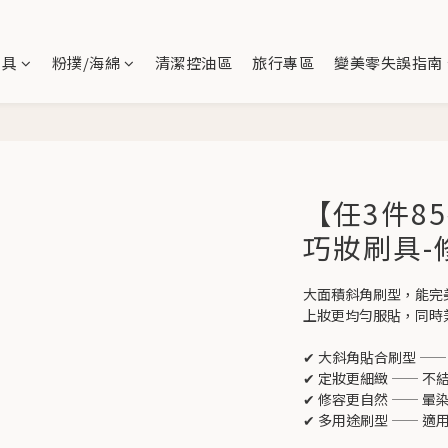
刷具
粉撲/海綿
清潔控油區
旅行專區
變美零失誤指南
【任3件85
巧妝刷具-
大面積斜角刷型，能完
上妝更均勻服貼，同時
✔ 大斜角貼合刷型 —
✔ 定妝更細緻 —— 
✔ 修容更自然 —— 
✔ 多用途刷型 —— 