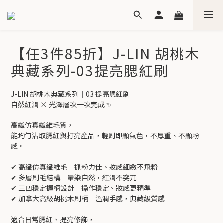
【任3件85折】J-LIN 胡桃木
典藏系列-03提亮腮紅刷
J-LIN 胡桃木典藏系列｜03 提亮腮紅刷
自然紅潤 × 光澤層次一次完成 ✨
高纖仿真纖維毛質，
能均勻沾取腮紅與打亮產品，輕刷即顯氣色，不厚重、不顯粉
感。
✔ 高纖仿真纖維毛｜抓粉力佳、妝感細緻不飛粉
✔ 多層刷毛結構｜暈染自然，紅潤不突兀
✔ 三凹穩定握柄設計｜操作穩定、妝感更精準
✔ 加拿大高級胡桃木刷柄｜溫潤手感，典藏級質感
適合日常腮紅、提亮修飾，