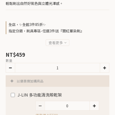
輕鬆刷出自然好氣色與立體光澤感。
全店，✨全館3件85折✨
指定分類，刷具專區-任選3件送『腮紅暈染刷』
查看更多
NT$459
數量
以優惠價加購商品
J-LIN 多功能清洗晾乾架