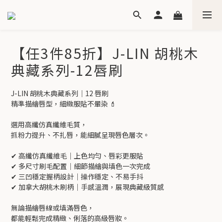
【任3件85折】J-LIN 胡桃木
典藏系列-12唇刷
J-LIN 胡桃木典藏系列｜12 唇刷
精準描繪唇型，細緻服貼不暈染 💄
選用高纖仿真纖維毛質，
抓粉力提升、不扎唇，能細膩呈現唇色層次。
✔ 高纖仿真纖維毛｜上色均勻、唇彩更服貼
✔ 多尺寸刷毛配置｜細節描繪與填色一次完成
✔ 三凹穩定握柄設計｜操作穩定、不易手抖
✔ 加拿大胡桃木刷柄｜手感溫潤，展現典藏級質感
無論描繪唇線或填滿唇色，
都能輕鬆完成精緻、俐落的高級唇妝。