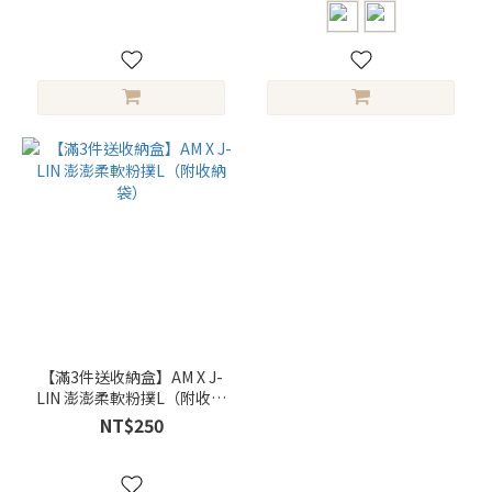
【滿3件送收納盒】AM X J-
LIN 澎澎柔軟粉撲L（附收納
袋）
NT$250