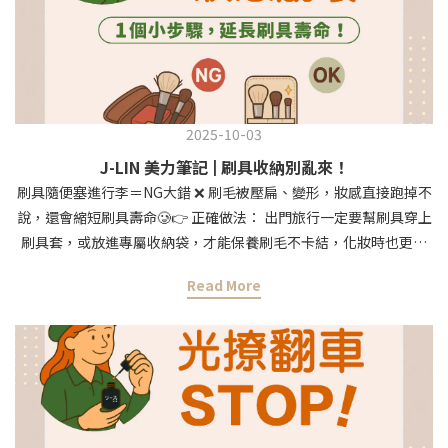
2025-10-03
J-LIN 美力筆記 | 刷具收納別亂來！
刷具隨便塞進行李＝NG大錯 ❌ 刷毛被壓扁、變形，妝感直接跑掉不
說，還會縮短刷具壽命🥲👉 正確做法： 出門旅行一定要幫刷具穿上
刷具套，或放進專屬收納袋，才能保養刷毛不卡結，化妝時也更順
手✨小提醒：刷具收納做好，旅途中的妝容才不會打折扣呀～💕✨想
Read More
省心又方便？ 林編編推薦你直接入手【J-LIN旅行刷具組】 自帶收
納袋，出門一套搞定👉https://jlin.beauty/ieuNr#jlin #JLIN美妝工
具 #jlin刷具 #美妝蛋小知識 #林編編美妝小知識