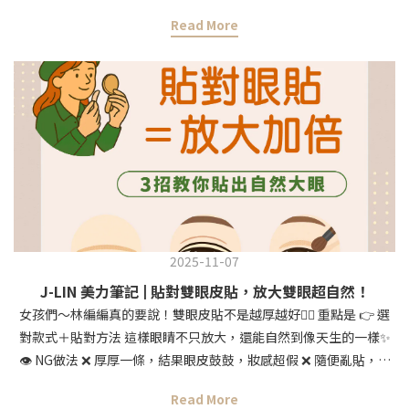
濕用上粉底 → 底妝薄透又貼膚✨ 3️⃣ 粉撲乾用定妝 → 控油鎖妝不厚
Read More
重🙌💄推薦小幫手們： 💠 J-LIN日本蠶絲敷臉紙｜極薄蠶絲材質，
導入保養精華超有效💦 💠 J-LIN 午光裸杏親膚美妝蛋｜上妝零刷
痕，透亮光澤肌必備💫 💠 J-LIN ProFlex 彈力粉撲 NBR系列｜專業
級控油定妝神器💎林編編的換季底妝密技都在這裡 👉
https://jlin.beauty/9WakA
2025-11-07
J-LIN 美力筆記 | 貼對雙眼皮貼，放大雙眼超自然！
女孩們～林編編真的要說！雙眼皮貼不是越厚越好🙅‍♀️ 重點是 👉 選
對款式＋貼對方法 這樣眼睛不只放大，還能自然到像天生的一樣✨
👁 NG做法 ❌ 厚厚一條，結果眼皮鼓鼓，妝感超假 ❌ 隨便亂貼，位
置跑掉，整個尷尬到不行👁 正確做法 ✔ 依照眼型選擇適合的隱形薄
Read More
款（網狀、透膚色最加分！） ✔ 貼在真正的摺線上，而不是硬壓出