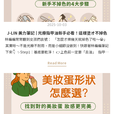
2025-10-03
J-LIN 美力筆記 | 光療指甲油新手必看！這樣塗才不掉色
林編編常常聽到女孩們哀號： 「怎麼才擦幾天就掉色了啦～😭」
其實呀～不是光療不耐用，而是小細節沒做到！快跟著林編編筆記
下來👇 ✨Step1：基底要乾淨！ 👉上色前一定要「去油」 指甲表
面若有油脂或護手霜殘留，顏色再美也黏不牢 💡小提醒：酒精棉片
Read More
擦一擦，指甲就乾爽溜溜～ ✨Step2：表面磨一磨，不是要你用力
刮啦😂 輕輕用拋光棒磨一下，讓甲面有點「抓力」，光療才更貼心
✨Step3：薄塗才是王道 林編編大聲說：千萬不要貪快厚塗！ 薄薄
一層→照燈→再上一層→照燈 寧願分三層薄上，也不要一次糊成一
坨🙅‍♀️ ✨Step4：日常小保養 擦指緣油、護手霜、避免硬撬 這些小
習慣，真的能讓你美甲撐更久💖🎀林編編總結： 乾淨基底＋薄塗分
層＋日常保養＝光療持久美美不掉色！ 💖想偷懶又要美？ 推薦你
們林編編最愛的指甲油 一擦就亮、不用封層，新手也能零失手✨ 👉