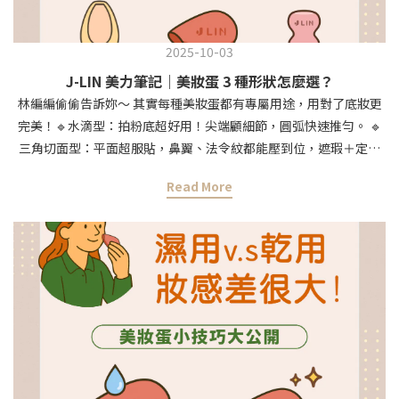
https://jlin.beauty/cXi5e
2025-10-03
J-LIN 美力筆記｜美妝蛋 3 種形狀怎麼選？
林編編偷偷告訴妳～ 其實每種美妝蛋都有專屬用途，用對了底妝更
完美！🔹水滴型：拍粉底超好用！尖端顧細節，圓弧快速推勻。 🔹
三角切面型：平面超服貼，鼻翼、法令紋都能壓到位，遮瑕＋定妝
一次搞定。 🔹葫蘆型：最百搭！唇頰、打亮、修容都能精準暈染，
Read More
新手也能輕鬆駕馭。✨小提醒：乾用＝霧面服貼，濕用＝光澤自然透
亮 👉選對形狀＋用法，底妝立刻升級！💕偷偷分享林編編的愛用款
👉https://jlin.beauty/Qtq4H那妳呢？ 你最愛用哪一款美妝蛋？留
言告訴林編編吧～💬