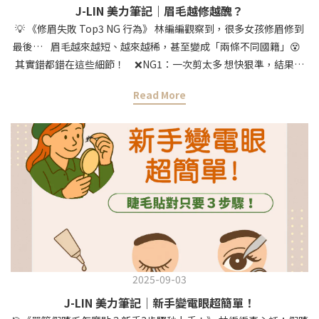
J-LIN 美力筆記｜眉毛越修越醜？
💡 《修眉失敗 Top3 NG 行為》 林編編觀察到，很多女孩修眉修到
最後… 眉毛越來越短、越來越稀，甚至變成「兩條不同國籍」😵
其實錯都錯在這些細節！ ❌NG1：一次剪太多 想快狠準，結果手
一滑，眉毛直接「斷頭」💥 ✅林編編解法： 用眉梳先把眉毛梳順、
Read More
立起來， 慢慢分段剪，寧願多修幾次，也不要一次全毀 ❌NG2：左
右眉修不同步 左邊修一點、右邊補一刀…越修越不對稱😑 ✅林編編
解法： 每修一刀就對照一下另一邊，對稱度才不會走鐘 ❌NG3：眉
型邊界亂剃 不確定邊界在哪就亂剃，最後變「眉毛消失術」🫠 ✅林
編編解法： 先用眉筆畫出想要的眉型框線 再剃掉外面的雜毛，眉型
才會穩定 💖修眉其實不難，只要避開這3個地雷 每天出門都能眉清
目秀～ 想要修眉更精準、不卡手？ 試試林編編愛用的J-Lin 專業日
常小眉刀3 入組 👉https://jlin.beauty/lPc3Z
2025-09-03
J-LIN 美力筆記｜新手變電眼超簡單！