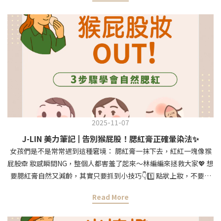
一條線 ✔ 上妝前就先貼好，之後再壓眼影→更隱形💡 林編編小心
機： 想要自然放大眼神，記得「貼薄不貼厚」，越細緻的雙眼皮
貼，越能無痕修飾眼型！🌸 完美雙眼皮，靠對的工具就搞定！ 林編
編親測推薦，超服貼、超隱形，貼了像天生的一樣💖 👉
https://jlin.beauty/9N8ly#jlin #JLIN美妝工具 #雙眼皮貼
2025-11-07
J-LIN 美力筆記 | 告別猴屁股！腮紅膏正確暈染法✨
女孩們是不是常常遇到這種窘境： 腮紅膏一抹下去，紅紅一塊像猴
屁股🙈 妝感瞬間NG，整個人都害羞了起來～林編編來拯救大家💖 想
要腮紅膏自然又減齡，其實只要抓到小技巧👇1️⃣ 點狀上妝，不要一
坨推 先在臉上輕點3小點，不要直接大範圍塗滿。2️⃣ 用指腹or濕美
Read More
妝蛋暈開 指腹帶點溫度，能讓膏狀質地更貼膚； 用濕美妝蛋則會更
薄透，妝感自然加分🌸3️⃣ 由內往外、輕拍暈染 記得不是來回拉抹！