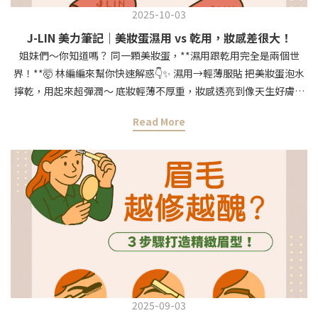
2025-10-03
J-LIN 美力筆記｜美妝蛋濕用 vs 乾用，妝感差很大！
姐妹們～你知道嗎？ 同一顆美妝蛋，**濕用跟乾用完全是兩個世
界！**🤯 林編編來幫你快速解惑👇✨ 濕用→輕薄服貼 把美妝蛋泡水
擰乾，用起來超彈潤～ 底妝輕薄不厚重，妝感透亮到像天生好膚質
一樣🥹 👉適合日常清新底妝、想要光澤感的妝效✨乾用→高遮瑕度
Read More
乾乾的美妝蛋就像小刷子一樣，粉體抓力更強！ 輕拍上去遮瑕力立
刻拉滿，痘疤、黑眼圈都能乖乖隱形👌 👉適合需要完美妝容、拍照
或重要場合🌸小提醒： 無論濕用還是乾用，記得輕拍不是推拉，這
樣底妝才會均勻不卡紋！✨偷偷說： 林編編最近愛用「J-lin 暮光裸
棕三角美妝蛋」，細節超好拍！ 想試的寶寶這邊逛👉
https://jlin.beauty/XjmAZ
2025-09-03