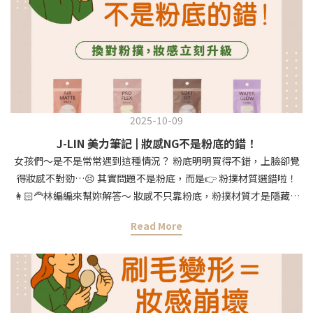
2025-10-09
J-LIN 美力筆記 | 妝感NG不是粉底的錯！
女孩們～是不是常常遇到這種情況？ 粉底明明買得不錯，上臉卻覺
得妝感不對勁…😣 其實問題不是粉底，而是👉 粉撲材質選錯啦！
👩🏻‍🦰林編編來幫妳解答～ 妝感不只靠粉底，粉撲材質才是隱藏關
鍵 想要水光肌、奶油肌、霧面妝，其實只要換對粉撲就行～✨Air
Read More
Matte 空氣粉撲＝輕透裸妝，自然啞光肌 Pro Flex 彈力粉撲＝高密
度持妝，霧面絲絨肌 Soft Fit 裸妝粉撲＝柔軟Q彈，光澤奶油肌
Water Glow 水光粉撲＝遇水膨脹，透亮水光肌選對粉撲＝底妝更服
貼＋妝效更持久！ 快來挑選妳的命定粉撲吧💖 #jlin #美妝工具 #美
妝蛋小知識 #林編編美妝小知識