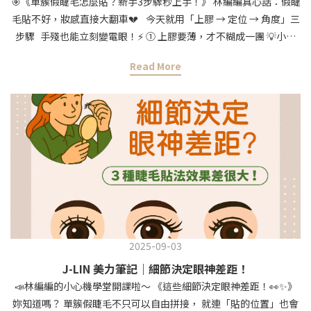
🎯《單簇假睫毛怎麼貼？新手3步驟秒上手！》 林編編真心話：假睫
毛貼不好，妝感直接大翻車💔 今天就用「上膠 → 定位 → 角度」三
步驟 手殘也能立刻變電眼！⚡️ ① 上膠要薄，才不糊成一團 💡小技
巧：把假睫毛根部「輕點」膠水，不要整簇泡進去！ 透明膠＝自然
Read More
無痕 / 黑色膠＝加強眼線感 👉等個 2-3 秒，膠半乾黏性更好，貼上
不亂滑 ②定位從中間開始，超穩！ 先把單簇放在眼中位置，固定好
後再往前後延伸 💬 林編編小提醒：中間先定住，眼尾眼頭就不會飛
走啦～ ③ 角度決定眼型，關鍵在這！ * 中央貼｜圓潤放大，無辜感
滿分 🥺 * 眼尾貼｜拉長比例，秒變貓眼魅惑感 😼 * 眼頭加強｜立刻
楚楚動人，有小鹿眼效果 🦌 ✨林編編貼心提醒： 貼好後，拿鏡子
由下往上看，檢查空隙有沒有密合～ 單簇假睫毛最大的好處就是：
可以自由拼接、超自然、重複用！💖 練熟這招，你的眼神殺傷力直
接爆表～ 想入手林編編同款單簇假睫毛，這裡找得到👇
https://jlin.beauty/1F0mK
2025-09-03
J-LIN 美力筆記｜細節決定眼神差距！
📣林編編的小心機學堂開課啦～ 《這些細節決定眼神差距！👀✨》
妳知道嗎？ 單簇假睫毛不只可以自由拼接， 就連「貼的位置」也會