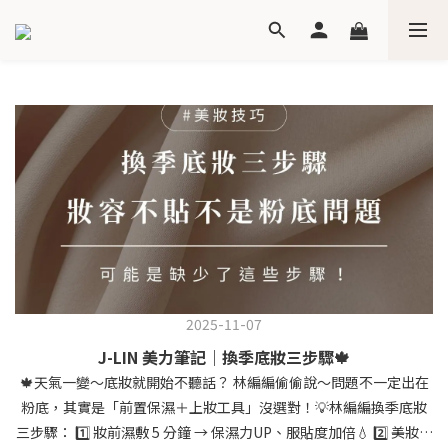
2025-11-07
J-LIN 美力筆記｜換季底妝三步驟🍁
🍁天氣一變～底妝就開始不聽話？ 林編編偷偷說～問題不一定出在
粉底，其實是「前置保濕＋上妝工具」沒選對！💡林編編換季底妝
三步驟： 1️⃣ 妝前濕敷 5 分鐘 → 保濕力UP、服貼度加倍💧 2️⃣ 美妝蛋