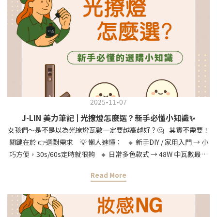
而是輕拍、往外推開～ 這樣顏色會漸層暈染，整個臉透出自然紅暈
感。小提醒💡 👉想要元氣感，就打在蘋果肌圓圓的位置 👉想要修容
小臉，就打在顴骨往太陽穴的斜線只要方法對，腮紅膏真的超好
用！ 告別猴屁股，妝感從此精緻又自然💖想要腮紅暈得更薄透自
然？ 林編編激推 👉 【J-LIN 晨曦染頰mini手指美妝蛋】 點這裡入
手 ➡️https://jlin.beauty/ztKzP#jlin #JLIN美妝工具 #jlin美妝蛋 #
腮紅 #腮紅膏
2025-11-07
J-LIN 美力筆記 | 光撩燈怎麼選？新手必懂小知識✨
女孩們～是不是以為光撩燈瓦數一定要越高越好？🤔 其實不需要！
關鍵在於 👉選對需求 💡 懶人速懂： 🔸 新手DIY / 家用入門 → 小
巧方便，30s/60s定時就很夠 🔸 日常多色款式 → 48W 中瓦數最百
搭 🔸 專業沙龍 / 大量使用 → 才需要高瓦數 林編編最近都靠這顆
Read More
👉J-LIN 美甲凝膠照燈 小小一台就能搞定，不只好帶，還能快速照
乾～ 30s/60s定時，連新手也不怕烤不乾 隨時隨地，想在哪裡美就
在哪裡美✨ 👉https://jlin.beauty/S8mgy快來帶走妳的專屬光撩燈
吧💅 #jlin #JLIN美妝工具 #光撩照燈 #林編編美妝小知識