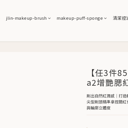
e
jlin-makeup-brush
makeup-puff-sponge
清潔控
【任3件85折
a2增艷腮
刷出自然紅潤感｜打造
尖型刷頭精準拿捏腮紅
與輪廓立體度