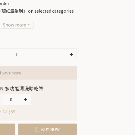
rder
染刷』 on selected categories
Show more
d Save More
LIN 多功能清洗晾乾架
E NT$89
BUY NOW