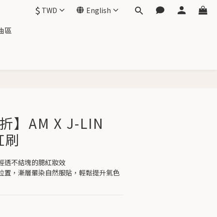
$
TWD
English
油區
BUY NOW
】AM X J-LIN
紅刷
輕透不結塊的腮紅妝效
位置，漸層暈染自然服貼，輕鬆提升氣色