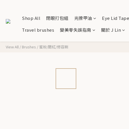
Shop All
閉眼打包組
光撩甲油
Eye Lid Tap
Travel brushes
變美零失誤指南
關於 J Lin
View All
/
Brushes
/
蜜粉/腮紅/修容刷