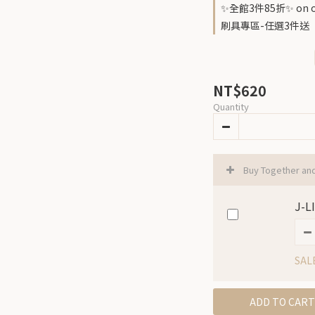
✨全館3件85折✨ on o
刷具專區-任選3件送『腮紅暈
NT$620
Quantity
Buy Together an
J-
SAL
ADD TO CART