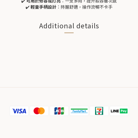
✔️
可用於修容或打亮
：一支多用，提升妝容層次感
✔️
輕量手柄設計
：持握舒適，操作流暢不卡手
Additional details