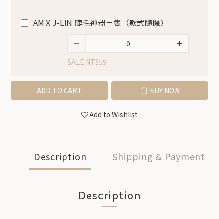
AM X J-LIN 睫毛神器ㄧ隻（款式隨機）
SALE NT$59
ADD TO CART
BUY NOW
Add to Wishlist
Description
Shipping & Payment
Description