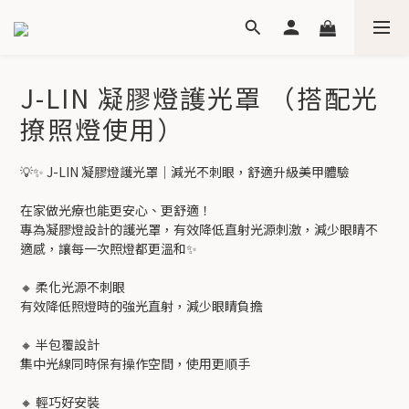
J-LIN 凝膠燈護光罩 （搭配光
撩照燈使用）
💡✨ J-LIN 凝膠燈護光罩｜減光不刺眼，舒適升級美甲體驗
在家做光療也能更安心、更舒適！
專為凝膠燈設計的護光罩，有效降低直射光源刺激，減少眼睛不
適感，讓每一次照燈都更溫和✨
🔸 柔化光源不刺眼
有效降低照燈時的強光直射，減少眼睛負擔
🔸 半包覆設計
集中光線同時保有操作空間，使用更順手
🔸 輕巧好安裝