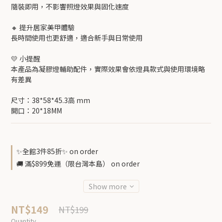
隨裝即用，不影響照燈效果與固化速度
🔸 提升居家美甲體驗
長時間使用也更舒適，適合新手與日常使用
💛 小提醒
本產品為凝膠燈輔助配件，實際效果會依燈具款式與使用環境略
有差異
尺寸：38*58*45.3高 mm 
開口：20*18MM
✨全館3件85折✨ on order
🚚 滿$899免運（限台灣本島） on order
Show more
NT$149
NT$199
Quantity