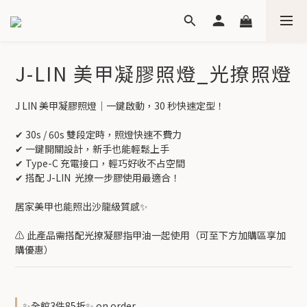
J-LIN 美甲凝膠照燈_光撩照燈
J LIN 美甲凝膠照燈｜一鍵啟動，30 秒快速定型！
✔ 30s / 60s 雙段定時，照燈快速不費力
✔ 一鍵開關設計，新手也能輕鬆上手
✔ Type-C 充電接口，輕巧好收不占空間
✔ 搭配 J-LIN  光撩一步膠使用最適合！
居家美甲也能照出沙龍級質感✨
⚠️ 此產品需搭配光撩凝膠指甲油一起使用（可至下方加購區享加
購優惠）
✨全館3件85折✨ on order