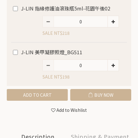
J-LIN 指緣修護油滾珠瓶5ml-花園午後02
SALE NT$218
J-LIN 美甲凝膠照燈_BG511
SALE NT$198
ADD TO CART
BUY NOW
Add to Wishlist
Description
Shipping & Payment