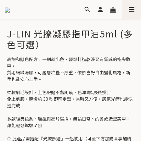
J-LIN 光撩凝膠指甲油5ml (多
色可選）
高飽和顯色配方，一刷就出色，輕鬆打造乾淨又有質感的指尖妝
容。
質地細緻滑順，可層層堆疊不厚重，依照喜好自由變化風格，新
手也能安心上手。
柔軟刷毛設計，上色服貼不留刷痕，色澤均勻好控制。
免上底膠，照燈約 30 秒即可定型，省時又方便，居家光療也能快
速完成。
多款經典色系、魔鏡與亮片選擇，無論日常、約會或造型美甲，
都能輕鬆駕馭💅🏻
⚠️ 此產品需搭配『光撩照燈』一起使用（可至下方加購區享加購