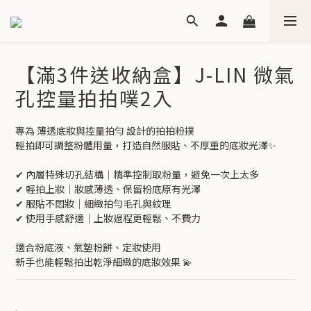
【滿3件送收納盒】J-LIN 微氣
孔控量拍拍噗2入
專為 薄透底妝與控量拍勻 設計的拍拍粉撲
輕拍即可調整粉體用量，打造自然服貼、不厚重的底妝光澤✨
✔ 內層特殊切孔結構｜精準控制取粉量，避免一次上太多
✔ 輕拍上妝｜妝感薄透、保留粉底原有光澤
✔ 服貼不悶妝｜細緻拍勻毛孔與紋理
✔ 使用手感舒適｜上妝過程更輕鬆、不費力
適合粉底液、氣墊粉餅、定妝使用
新手也能輕鬆拍出乾淨細緻的底妝效果 💫