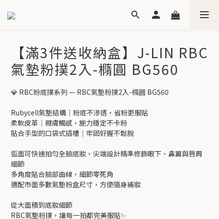
【滿3件送收納盒】J-LIN RBC
氣墊粉撲2入-橢圓 BG560
💎 RBC粉底撲系列 — RBC氣墊粉撲2入-橢圓 BG560
Rubycell氣墊結構｜粉底不滲透，省粉更服貼
柔軟皮革｜親膚觸感，施力穩定不卡粉
貼合手型的口袋式插槽｜牢固好握不鬆脫
弧面可快速拍勻全臉底妝，尖端設計精準修飾眼下、鼻翼與唇周
細節
多角度貼合臉部曲線，細節零死角
適配市面多數氣墊粉盒尺寸，方便隨身補妝
從大面積到底妝細節
RBC氣墊粉撲，讓每一拍都完美服貼✨