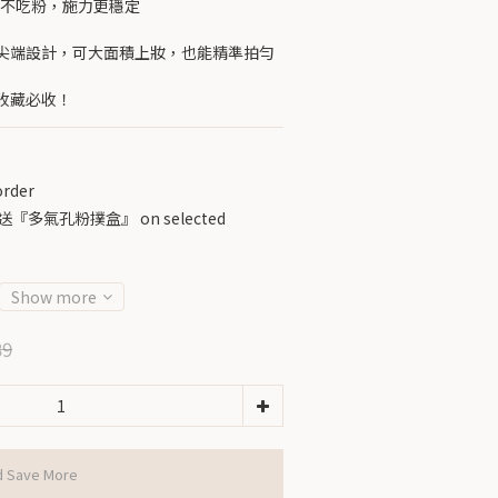
膚不吃粉，施力更穩定
尖端設計，可大面積上妝，也能精準拍勻
收藏必收！
rder
『多氣孔粉撲盒』 on selected
Show more
39
d Save More