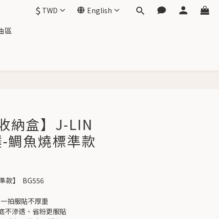
$
TWD
English
油區
BUY NOW
納盒】J-LIN
撲-鯛魚燒標準款
款】  BG556
，一拍服貼不厚重
｜粉底不滲透、省粉更服貼