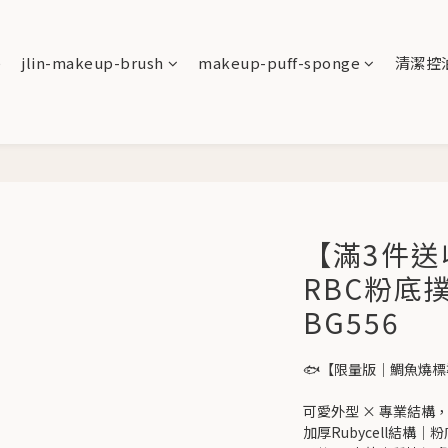
e
jlin-makeup-brush
makeup-puff-sponge
清潔控
【滿3件送收
RBC粉底
BG556
🐟【限量版｜鯛魚燒標準
可愛外型 × 專業結構
加厚Rubycell結構