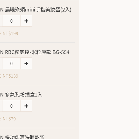
LIN 晨曦染頰mini手指美妝蛋(2入)
E NT$199
LIN RBC粉底撲-米粒厚款 BG-554
E NT$139
LIN 多氣孔粉撲盒1入
E NT$79
LIN 多功能清洗晾乾架