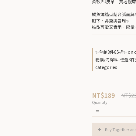
柔軟PU皮革｜質地親
鯛魚燒造型結合弧面與
眼下、鼻翼與唇周✨
造型可愛又實用，限量
✨全館3件85折✨ on o
粉撲/海綿區-任選3件送
categories
NT$189
NT$2
Quantity
Buy Together an