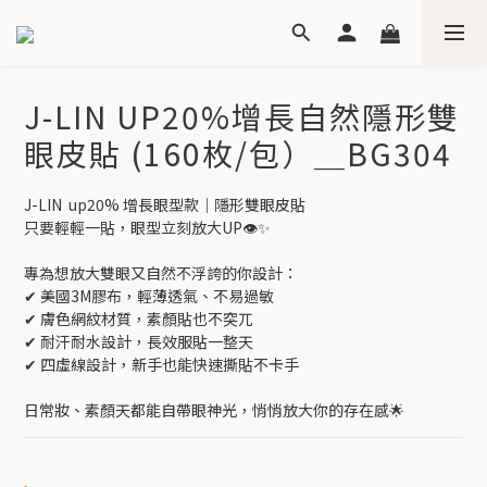
J-LIN UP20%增長自然隱形雙
眼皮貼 (160枚/包）＿BG304
J-LIN  up20% 增長眼型款｜隱形雙眼皮貼
只要輕輕一貼，眼型立刻放大UP👁️✨
專為想放大雙眼又自然不浮誇的你設計：
✔ 美國3M膠布，輕薄透氣、不易過敏
✔ 膚色網紋材質，素顏貼也不突兀
✔ 耐汗耐水設計，長效服貼一整天
✔ 四虛線設計，新手也能快速撕貼不卡手
日常妝、素顏天都能自帶眼神光，悄悄放大你的存在感🌟