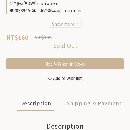
✨全館3件85折✨ on order
🚚 滿$899免運（限台灣本島） on order
Show more
NT$160
NT$199
Sold Out
Notify When in Stock
Add to Wishlist
Description
Shipping & Payment
Description