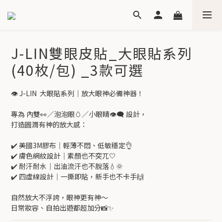
J-LIN雙眼皮貼_大眼貼系列
(40枚/包) _3款可選
👁️ J-LIN  大眼貼系列｜放大眼神必備神器！
專為 內雙👀／泡泡眼🥚／小眼睛👁️‍🗨️ 設計，
打造圓潤有神的放大感：
✔️ 美國3M膠布｜輕薄不悶、低敏穩定👌
✔️ 膚色網紋設計｜素顏也不突兀🤍
✔️ 耐汗耐水｜出油流汗也不脫落💧🌞
✔️ 四虛線設計｜一撕即貼，新手也不卡手🙌
自然放大不浮誇，眼神更有神～
日常妝容、自拍出遊都超加分📸✨