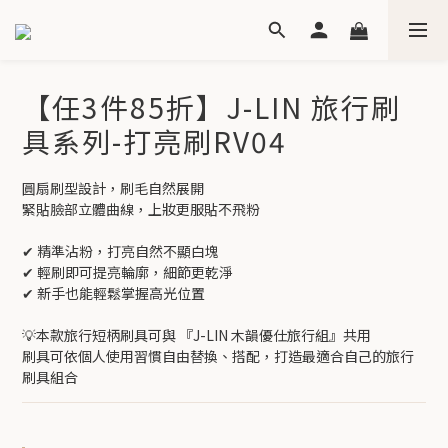
【任3件85折】J-LIN 旅行刷
具系列-打亮刷RV04
圓扇刷型設計，刷毛自然展開
緊貼臉部立體曲線，上妝更服貼不飛粉
✔ 精準沾粉，打亮自然不顯白塊
✔ 輕刷即可提亮輪廓，細節更乾淨
✔ 新手也能輕鬆掌握高光位置
💡本款旅行短柄刷具可與 『J-LIN 木韻優仕旅行組』共用
刷具可依個人使用習慣自由替換、搭配，打造最適合自己的旅行
刷具組合