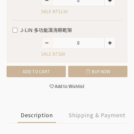
SALE NT$139
J-LIN 多功能清洗晾乾架
SALE NT$89
ADD TO CART
BUY NOW
Add to Wishlist
Description
Shipping & Payment