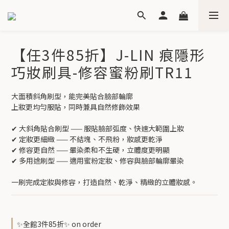
【任3件85折】J-LIN 痕隱形
巧妝刷具-修容蜜粉刷TR11
大面積斜角刷型，能完美貼合臉部輪廓
上妝更均勻服貼，同時兼具自然修飾效果
✔ 大斜角貼合刷型 —— 服貼臉部弧度、快速大範圍上妝
✔ 定妝更細緻 —— 不結塊、不飛粉，妝感更乾淨
✔ 修容更自然 —— 暈染柔和不生硬，立體度更明顯
✔ 多用途刷型 —— 適用蜜粉定妝、修容與臉部輪廓暈染
一刷完成定妝與修容，打造自然、乾淨、精緻的立體妝感。
✨全館3件85折✨ on order