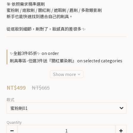
🎯 依照需求精準選刷
蜜粉刷 / 底妝刷 / 腮紅刷 / 遮瑕刷 / 眉刷 / 多款眼影刷
新手也能快速找到適合自己的刷具。
從底妝到細節，刷對了，妝感真的差很多 ✨
✨全館3件85折✨ on order
刷具專區-任選3件送『腮紅暈染刷』 on selected categories
Show more
NT$665
NT$499
款式
Quantity