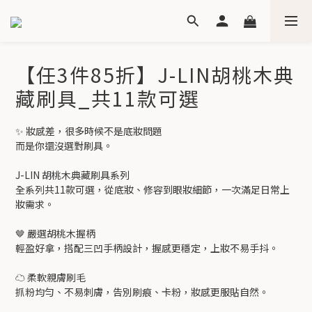
【任3件85折】J-LIN胡桃木典
藏刷具_共11款可選
✨ 妝感差，很多時候不是底妝問題
而是你還沒選對刷具。
J-LIN 胡桃木典藏刷具系列
全系列共11款可選，從底妝、修容到眼妝細節，一次滿足日常上
妝需求。
🤎 嚴選胡桃木握柄
輕盈好拿，搭配三凹手柄設計，握感更穩定，上妝不易手抖。
☁️ 柔軟親膚刷毛
抓粉均勻、不易刺膚，告別刷痕、卡粉，妝感更服貼自然。