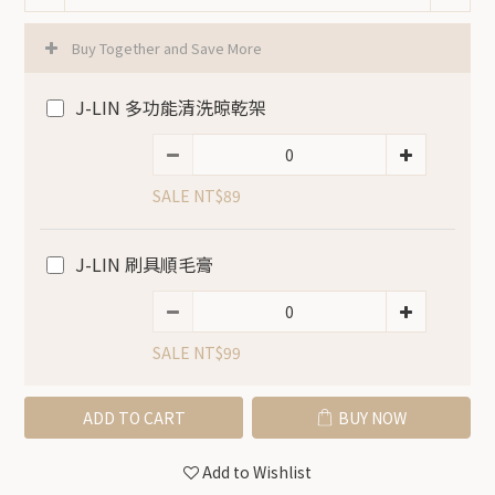
Buy Together and Save More
J-LIN 多功能清洗晾乾架
SALE NT$89
J-LIN 刷具順毛膏
SALE NT$99
ADD TO CART
BUY NOW
Add to Wishlist