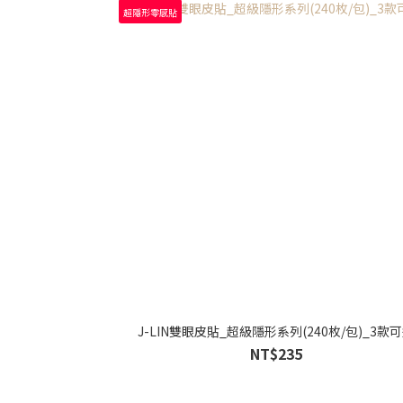
超隱形零感貼
J-LIN雙眼皮貼_超級隱形系列(240枚/包)_3款
NT$235