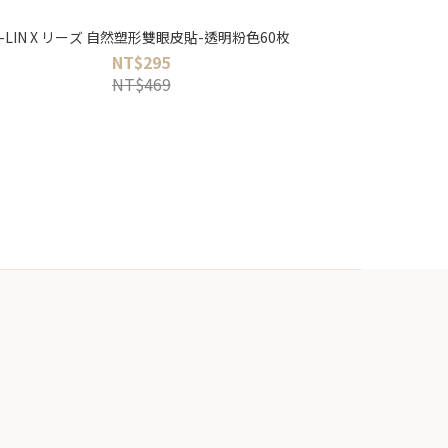
J-LIN X リーズ 自然塑形雙眼皮貼-透明粉色60枚
NT$295
NT$469