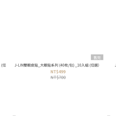
售完
 (任
J-LIN雙眼皮貼_大眼貼系列 (40枚/包) _10入組 (任選）
NT$499
NT$700