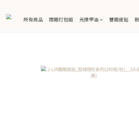
所有商品
閉眼打包組
光撩甲油
雙眼皮貼