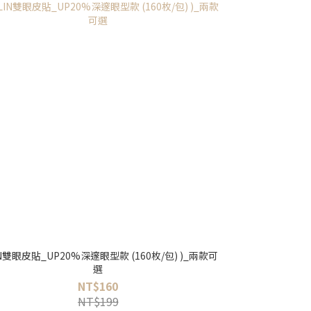
IN雙眼皮貼_UP20%深邃眼型款 (160枚/包) )_兩款可
選
NT$160
NT$199