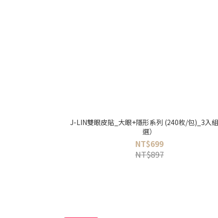
J-LIN雙眼皮貼_大眼+隱形系列 (240枚/包)_3入組
選）
NT$699
NT$897