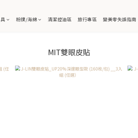
刷具
粉撲/海綿
清潔控油區
旅行專區
變美零失誤指南
MIT雙眼皮貼