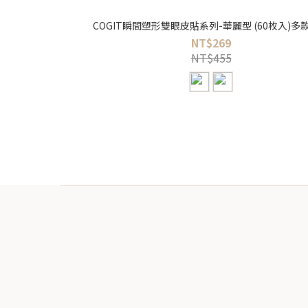
COGIT瞬間塑形雙眼皮貼系列-華麗型 (60枚入)多
NT$269
NT$455