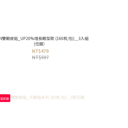
LIN雙眼皮貼_UP20%增長眼型款 (160枚/包)＿3入組
(任選）
NT$479
NT$597
秘密武器