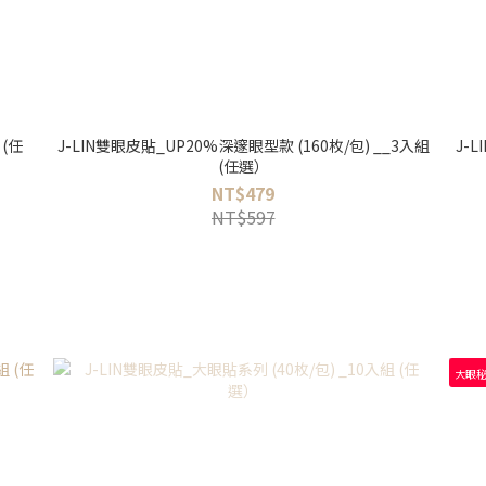
 (任
J-LIN雙眼皮貼_UP20%深邃眼型款 (160枚/包) __3入組
J-
(任選）
NT$479
NT$597
大眼