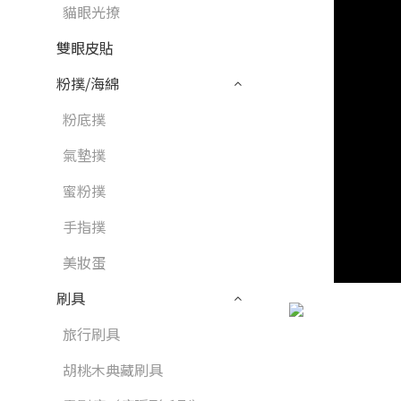
貓眼光撩
雙眼皮貼
粉撲/海綿
粉底撲
氣墊撲
蜜粉撲
手指撲
美妝蛋
刷具
旅行刷具
胡桃木典藏刷具