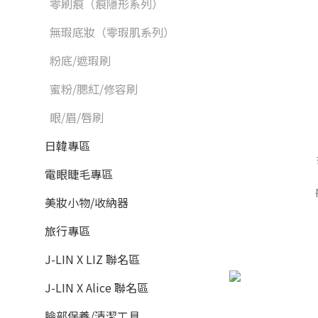
零刷痕（痕隱形系列）
無瑕底妝（零瑕肌系列）
粉底/遮瑕刷
蜜粉/腮紅/修容刷
眼/眉/唇刷
日韓專區
電眼睫毛專區
美妝小物/收納器
旅行專區
J-LIN X LIZ 聯名區
J-LIN X Alice 聯名區
臉部保養/清潔工具