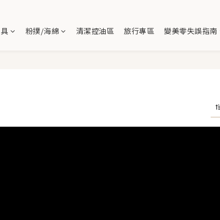
刷具
粉撲/海綿
清潔控油區
旅行專區
變美零失誤指南