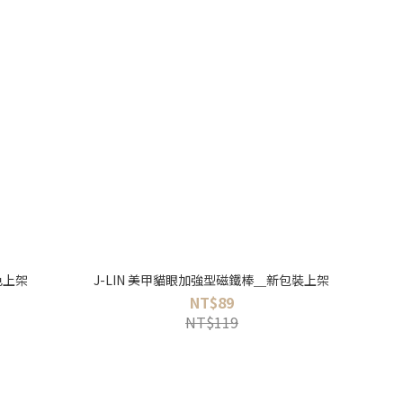
色上架
J-LIN 美甲貓眼加強型磁鐵棒＿新包裝上架
NT$89
NT$119