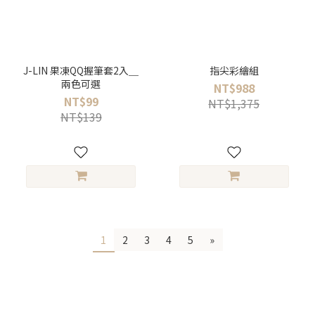
J-LIN 果凍QQ握筆套2入＿
指尖彩繪組
兩色可選
NT$988
NT$99
NT$1,375
NT$139
1
2
3
4
5
»