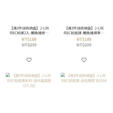
【滿3件送收納盒】J-LIN
【滿3件送收納盒】J-LIN
RBC粉撲2入-鯛魚燒修飾
RBC粉底撲-鯛魚燒標準款
薄款 BG557
BG556
NT$189
NT$189
NT$239
NT$239