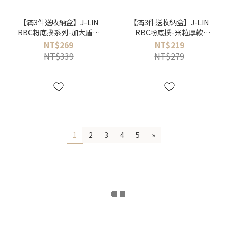
【滿3件送收納盒】J-LIN
【滿3件送收納盒】J-LIN
RBC粉底撲系列-加大盾型
RBC粉底撲-米粒厚款
款（2入/包）
BG554
NT$269
NT$219
NT$339
NT$279
1
2
3
4
5
»