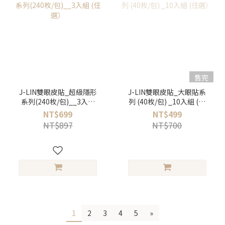
售完
J-LIN雙眼皮貼_超級隱形
J-LIN雙眼皮貼_大眼貼系
系列(240枚/包)__3入組
列 (40枚/包) _10入組 (任
(任選）
選）
NT$699
NT$499
NT$897
NT$700
1
2
3
4
5
»