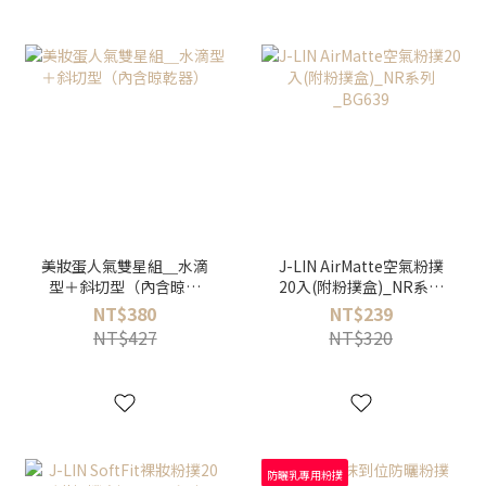
美妝蛋人氣雙星組＿水滴
J-LIN AirMatte空氣粉撲
型＋斜切型（內含晾乾
20入(附粉撲盒)_NR系列
器）
_BG639
NT$380
NT$239
NT$427
NT$320
防曬乳專用粉撲