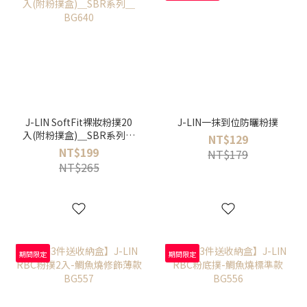
J-LIN SoftFit裸妝粉撲20
J-LIN一抹到位防曬粉撲
入(附粉撲盒)＿SBR系列＿
NT$129
BG640
NT$199
NT$179
NT$265
期間限定
期間限定