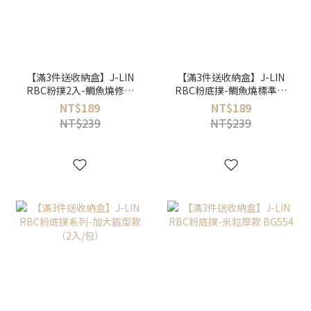
【滿3件送收納盒】J-LIN
【滿3件送收納盒】J-LIN
RBC粉撲2入-鯛魚燒修飾
RBC粉底撲-鯛魚燒標準款
薄款 BG557
BG556
NT$189
NT$189
NT$239
NT$239