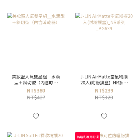
美妝蛋人氣雙星組＿水滴
J-LIN AirMatte空氣粉撲
型＋斜切型（內含晾乾
20入(附粉撲盒)_NR系列
器）
_BG639
NT$380
NT$239
NT$427
NT$320
防曬乳專用粉撲