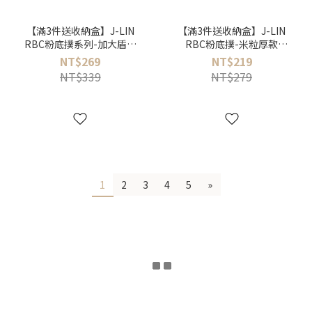
【滿3件送收納盒】J-LIN
【滿3件送收納盒】J-LIN
RBC粉底撲系列-加大盾型
RBC粉底撲-米粒厚款
款（2入/包）
BG554
NT$269
NT$219
NT$339
NT$279
1
2
3
4
5
»