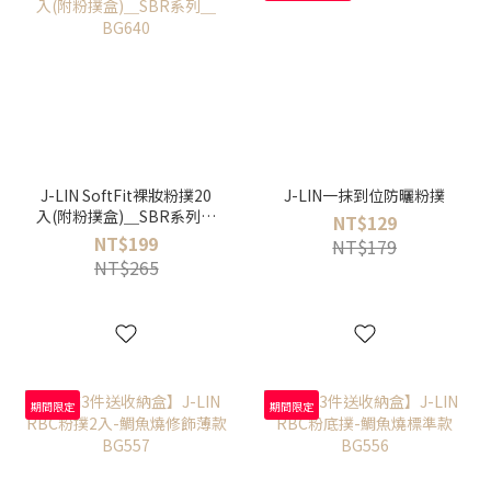
J-LIN SoftFit裸妝粉撲20
J-LIN一抹到位防曬粉撲
入(附粉撲盒)＿SBR系列＿
NT$129
BG640
NT$199
NT$179
NT$265
期間限定
期間限定