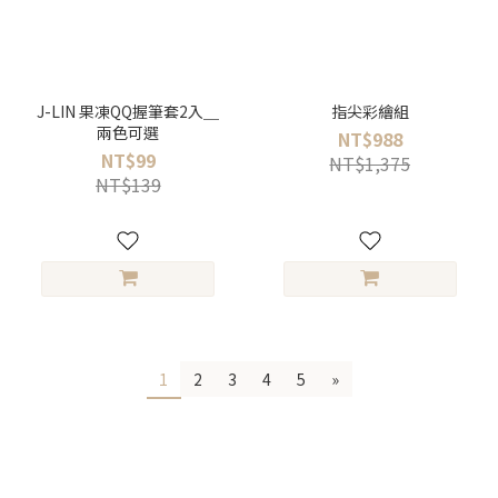
J-LIN 果凍QQ握筆套2入＿
指尖彩繪組
兩色可選
NT$988
NT$99
NT$1,375
NT$139
1
2
3
4
5
»