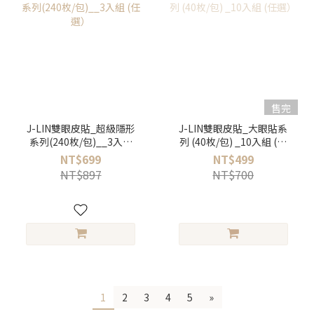
售完
J-LIN雙眼皮貼_超級隱形
J-LIN雙眼皮貼_大眼貼系
系列(240枚/包)__3入組
列 (40枚/包) _10入組 (任
(任選）
選）
NT$699
NT$499
NT$897
NT$700
1
2
3
4
5
»