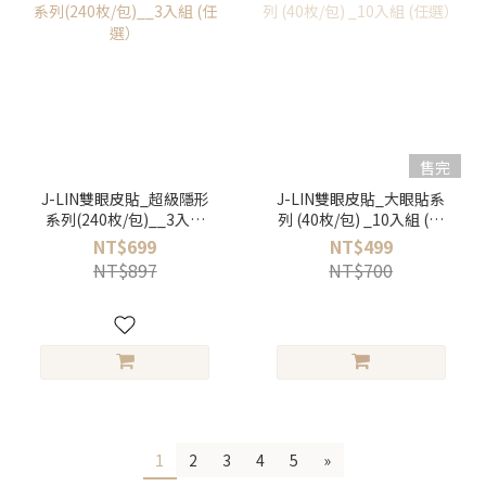
售完
J-LIN雙眼皮貼_超級隱形
J-LIN雙眼皮貼_大眼貼系
系列(240枚/包)__3入組
列 (40枚/包) _10入組 (任
(任選）
選）
NT$699
NT$499
NT$897
NT$700
1
2
3
4
5
»