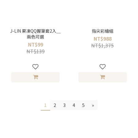
J-LIN 果凍QQ握筆套2入＿
指尖彩繪組
兩色可選
NT$988
NT$99
NT$1,375
NT$139
1
2
3
4
5
»