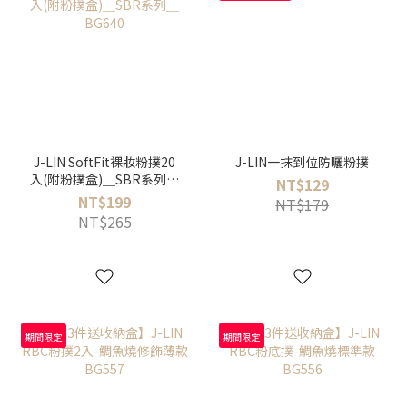
J-LIN SoftFit裸妝粉撲20
J-LIN一抹到位防曬粉撲
入(附粉撲盒)＿SBR系列＿
NT$129
BG640
NT$199
NT$179
NT$265
期間限定
期間限定