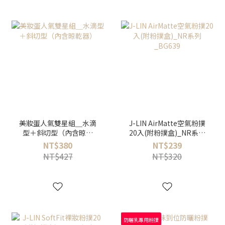
美妝蛋人氣雙星組＿水滴
J-LIN AirMatte空氣粉撲
型＋斜切型（內含晾乾
20入(附粉撲盒)_NR系列
器）
_BG639
NT$380
NT$239
NT$427
NT$320
防曬乳專用粉撲