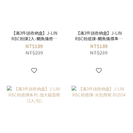
【滿3件送收納盒】J-LIN
【滿3件送收納盒】J-LIN
RBC粉撲2入-鯛魚燒修飾
RBC粉底撲-鯛魚燒標準款
薄款 BG557
BG556
NT$189
NT$189
NT$239
NT$239