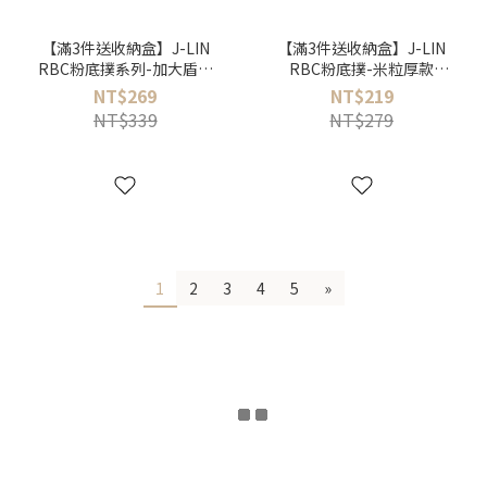
【滿3件送收納盒】J-LIN
【滿3件送收納盒】J-LIN
RBC粉底撲系列-加大盾型
RBC粉底撲-米粒厚款
款（2入/包）
BG554
NT$269
NT$219
NT$339
NT$279
1
2
3
4
5
»