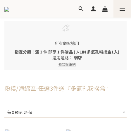
所有顧客適用
指定分類：滿 3 件 即享 1 件贈品 (J-LIN 多氣孔粉撲盒1入)
適用通路：
網店
條款與細則
粉撲/海綿區-任選3件送『多氣孔粉撲盒』
每頁顯示 24 個