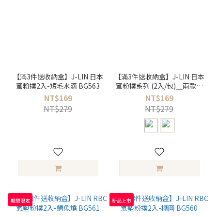
【滿3件送收納盒】J-LIN 日本
【滿3件送收納盒】J-LIN 日本
蜜粉撲2入-短毛水滴 BG563
蜜粉撲系列 (2入/包)＿兩款可
選
NT$169
NT$169
NT$279
NT$279
期間限定
新品上市