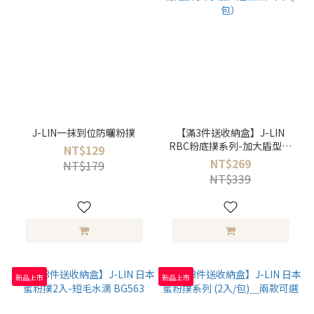
J-LIN一抹到位防曬粉撲
【滿3件送收納盒】J-LIN
RBC粉底撲系列-加大盾型款
NT$129
（2入/包）
NT$269
NT$179
NT$339
新品上市
新品上市