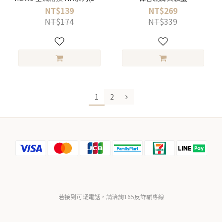
包) ＿五種尺寸可挑選
NT$139
NT$269
NT$174
NT$339
1
2
若接到可疑電話，請洽詢165反詐騙專線