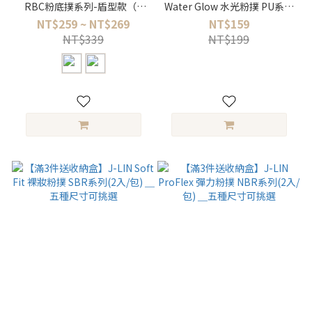
RBC粉底撲系列-盾型款（2
Water Glow 水光粉撲 PU系列
入/包）＿兩款可選
(2入/包) ＿五種尺寸可挑選
NT$259 ~ NT$269
NT$159
NT$339
NT$199