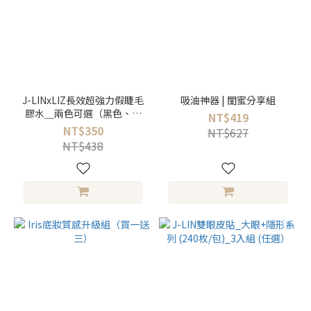
J-LINxLIZ長效超強力假睫毛
吸油神器 | 閨蜜分享組
膠水＿兩色可選（黑色、透
NT$419
明）
NT$350
NT$627
NT$438