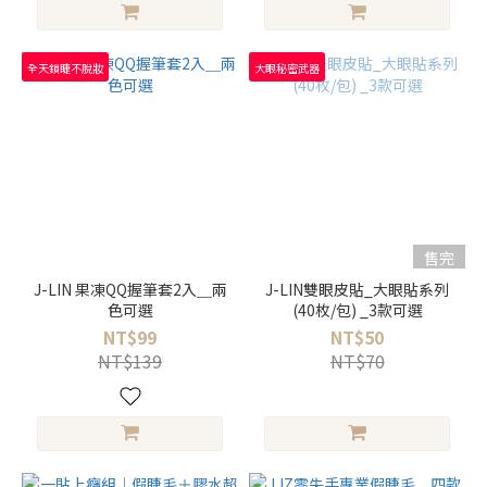
全天鎖睫不脫妝
大眼秘密武器
售完
J-LIN 果凍QQ握筆套2入＿兩
J-LIN雙眼皮貼_大眼貼系列
色可選
(40枚/包) _3款可選
NT$99
NT$50
NT$139
NT$70