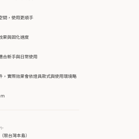
空間，使用更順手
效果與固化速度
適合新手與日常使用
件，實際效果會依燈具款式與使用環境略
m 
✨
免運（限台灣本島）