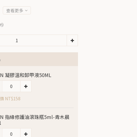
查看更多
99
品
LIN 凝膠溫和卸甲液50ML
 NT$158
LIN 指緣修護油滾珠瓶5ml-青木晨
1