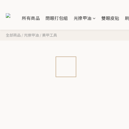
所有商品
閉眼打包組
光撩甲油
雙眼皮貼
全部商品
/
光撩甲油
/
美甲工具