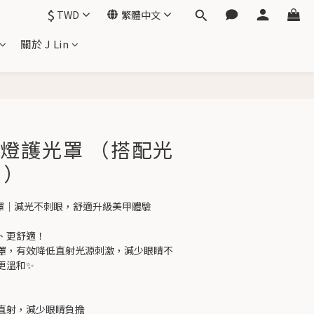
$
TWD
繁體中文
關於 J Lin
立即購買
凝膠燈護光罩 （搭配光
用）
燈護光罩｜減光不刺眼，舒適升級美甲體驗
、更舒適！
罩，有效降低直射光源刺激，減少眼睛不
更溫和✨
直射，減少眼睛負擔