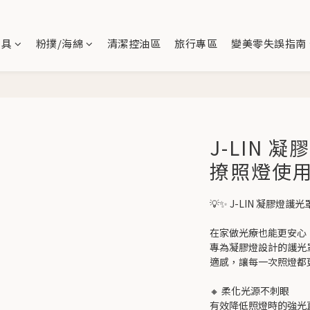
刷具
粉撲/海綿
清潔控油區
旅行專區
變美零失誤指南
J-LIN 
撩照燈使
💡✨ J-LIN 凝膠
在家做光療也能更安心
專為凝膠燈設計的護光
適感，讓每一次照燈都
🔸 柔化光源不刺眼
有效降低照燈時的強光