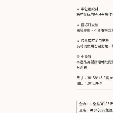
🔸 半包覆設計
集中光線同時保有操作
🔸 輕巧好安裝
隨裝即用，不影響照燈
🔸 提升居家美甲體驗
長時間使用也更舒適，
💛 小提醒
本產品為凝膠燈輔助配
有差異
尺寸：38*58*45.3高 m
開口：20*18MM
全店，✨全館3件85折
全店，🚚 滿$899