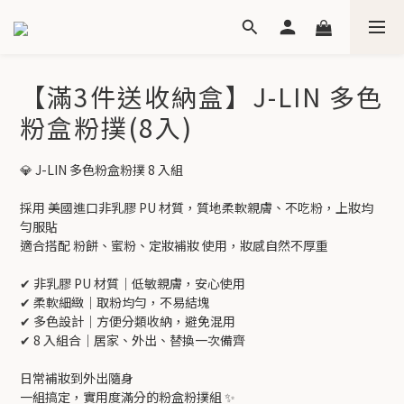
【滿3件送收納盒】J-LIN 多色
粉盒粉撲(8入)
💎 J-LIN 多色粉盒粉撲 8 入組
採用 美國進口非乳膠 PU 材質，質地柔軟親膚、不吃粉，上妝均
勻服貼
適合搭配 粉餅、蜜粉、定妝補妝 使用，妝感自然不厚重
✔ 非乳膠 PU 材質｜低敏親膚，安心使用
✔ 柔軟細緻｜取粉均勻，不易結塊
✔ 多色設計｜方便分類收納，避免混用
✔ 8 入組合｜居家、外出、替換一次備齊
日常補妝到外出隨身
一組搞定，實用度滿分的粉盒粉撲組 ✨