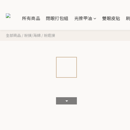
所有商品
閉眼打包組
光撩甲油
雙眼皮貼
全部商品
/
粉撲/海綿
/
粉底撲