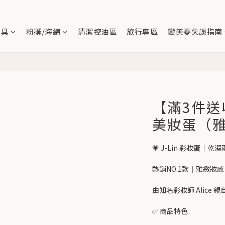
刷具
粉撲/海綿
清潔控油區
旅行專區
變美零失誤指南
【滿3件送收
美妝蛋（
💗 J-Lin 彩妝蛋
熱銷NO.1款｜雅緻妝
由知名彩妝師 Alice 
✅ 商品特色