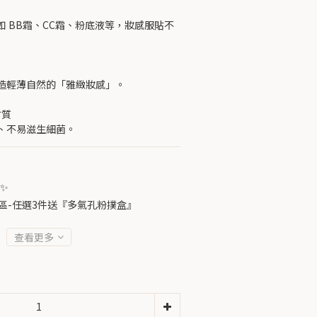
 BB霜、CC霜、粉底液等，妝感服貼不
造輕薄自然的「雅緻妝感」。
材質
、不易滋生細菌。
✨
區-任選3件送『多氣孔粉撲盒』
查看更多