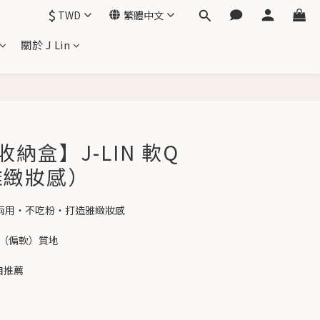
$
TWD
繁體中文
關於 J Lin
立即購買
納盒】J-LIN 軟Q
雅緻妝感）
｜乾濕兩用・不吃粉・打造雅緻妝感
感（偏軟）質地
親自推薦