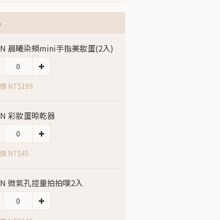
品
LIN 晨曦染頰mini手指美妝蛋(2入)
 NT$199
LIN 彩妝蛋晾乾器
價 NT$45
LIN 微氣孔控量拍拍噗2入