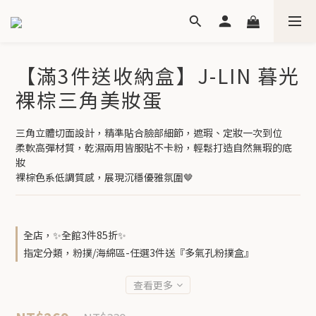
【滿3件送收納盒】J-LIN 暮光
裸棕三角美妝蛋
三角立體切面設計，精準貼合臉部細節，遮瑕、定妝一次到位
柔軟高彈材質，乾濕兩用皆服貼不卡粉，輕鬆打造自然無瑕的底
妝
裸棕色系低調質感，展現沉穩優雅氛圍🤎
全店，✨全館3件85折✨
指定分類，粉撲/海綿區-任選3件送『多氣孔粉撲盒』
查看更多