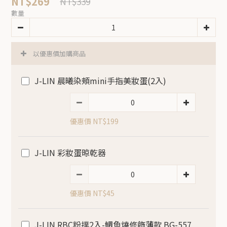
NT$269
NT$339
數量
以優惠價加購商品
J-LIN 晨曦染頰mini手指美妝蛋(2入)
優惠價 NT$199
J-LIN 彩妝蛋晾乾器
優惠價 NT$45
J-LIN RBC粉撲2入-鯛魚燒修飾薄款 BG-557