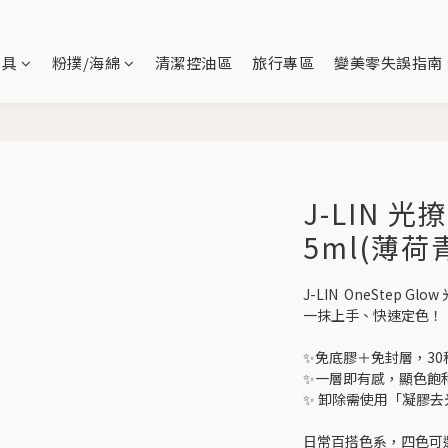
刷具
粉撲/海綿
清潔控油區
旅行專區
變美零失誤指南
J-LIN 
5ml(薄荷
J-LIN  OneStep G
一抹上手、快速定色！
✨免底膠＋免封層，3
✨一層即有感，顯色飽
✨ 卸除需使用「凝膠
日常百搭色系，四色可