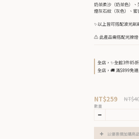
奶茶柔沙（奶茶色）、
煙灰石紋（灰色）、蜜
✨以上皆可搭配波光粼
⚠️ 此產品需搭配光撩
全店，✨全館3件85折
全店，🚚 滿$899
NT$259
NT$4
數量
以優惠價加購商