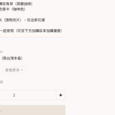
薄荷青翠（莫蘭迪綠）
杏摩卡（咖啡色）
粼（透明亮片），玩出新花樣
燈一起使用（可至下方加購區享加購優惠）
✨
免運（限台灣本島）
查看更多
09
品