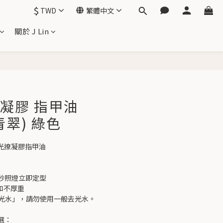
$
TWD
繁體中文
關於 J Lin
立即購買
光撩凝膠 指甲油
青翠) 綠色
low 光撩凝膠指甲油
0秒照燈立即定型
和不厚重
去光水」，請勿使用一般去光水。
選：