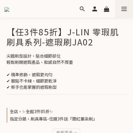
【任3件85折】J-LIN 零瑕肌
刷具系列-遮瑕刷JA02
尖圓刷型設計，貼合細節部位
輕鬆刷開遮瑕產品，妝感自然不厚重
✔ 精準修飾，遮瑕更均勻
✔ 服貼不卡線，細節更乾淨
✔ 新手也能掌握的遮瑕刷型
全店，✨全館3件85折✨
指定分類，刷具專區-任選3件送『腮紅暈染刷』
查看更多