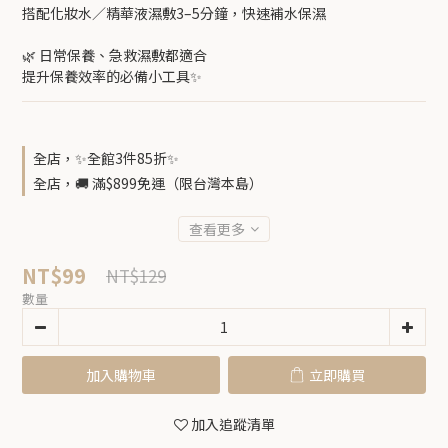
搭配化妝水／精華液濕敷3–5分鐘，快速補水保濕
🌿 日常保養、急救濕敷都適合
提升保養效率的必備小工具✨
全店，✨全館3件85折✨
全店，🚚 滿$899免運（限台灣本島）
查看更多
NT$99
NT$129
數量
加入購物車
立即購買
加入追蹤清單