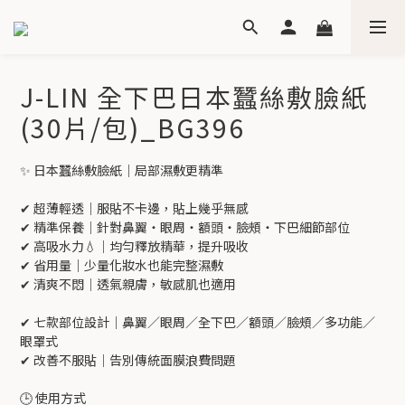
J-LIN 全下巴日本蠶絲敷臉紙
(30片/包)_BG396
✨ 日本蠶絲敷臉紙｜局部濕敷更精準
✔ 超薄輕透｜服貼不卡邊，貼上幾乎無感
✔ 精準保養｜針對鼻翼・眼周・額頭・臉頰・下巴細節部位
✔ 高吸水力💧｜均勻釋放精華，提升吸收
✔ 省用量｜少量化妝水也能完整濕敷
✔ 清爽不悶｜透氣親膚，敏感肌也適用
✔ 七款部位設計｜鼻翼／眼周／全下巴／額頭／臉頰／多功能／
眼罩式
✔ 改善不服貼｜告別傳統面膜浪費問題
🕒 使用方式